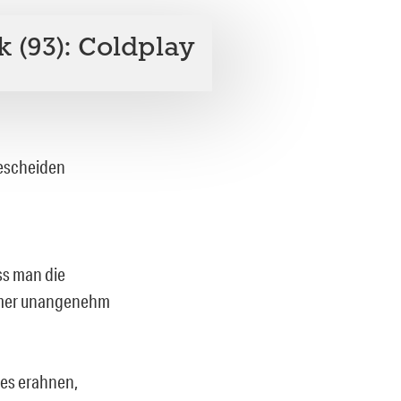
 (93): Coldplay
bescheiden
ss man die
immer unangenehm
res erahnen,