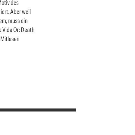
Motiv des
ert. Aber weil
em, muss ein
 Vida Or: Death
 Mitlesen