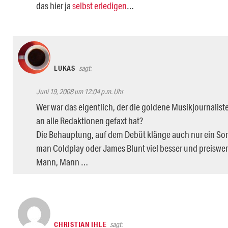
das hier ja
selbst
erledigen
…
LUKAS
sagt:
Juni 19, 2008 um 12:04 p.m. Uhr
Wer war das eigentlich, der die goldene Musikjournalis
an alle Redaktionen gefaxt hat?
Die Behauptung, auf dem Debüt klänge auch nur ein Song
man Coldplay oder James Blunt viel besser und preiswer
Mann, Mann …
CHRISTIAN IHLE
sagt: