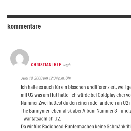
kommentare
CHRISTIAN IHLE
sagt:
Juni 19, 2008 um 12:34 p.m. Uhr
Ich halte es auch für ein bisschen undifferenziert, wei
mit U2 was am Hut hatte. Ich würde bei Coldplay eher v
Nummer Zwei hattest du den einen oder anderen an U2 m
The Bunnymen ebenfalls), aber Album Nummer 3 – und zw
– war tatsächlich U2.
Da wir fürs Radiohead-Runtermachen keine Schmähkritik-V