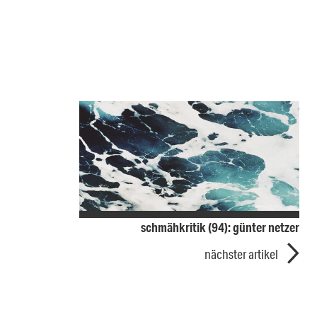
schmähkritik (94): günter netzer
nächster artikel