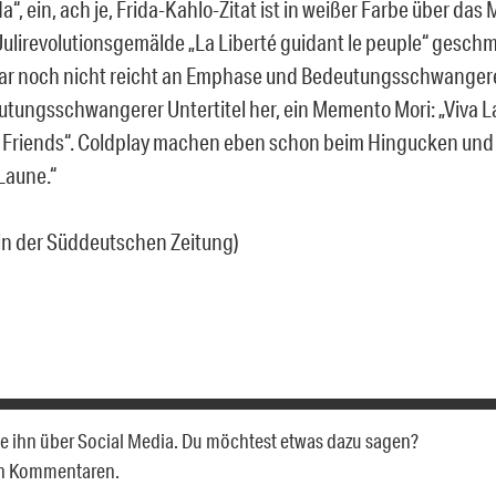
da“, ein, ach je, Frida-Kahlo-Zitat ist in weißer Farbe über das 
Julirevolutionsgemälde „La Liberté guidant le peuple“ geschmi
ar noch nicht reicht an Emphase und Bedeutungsschwanger
tungsschwangerer Untertitel her, ein Memento Mori: „Viva La
s Friends“. Coldplay machen eben schon beim Hingucken und
Laune.“
z in der Süddeutschen Zeitung)
eile ihn über Social Media. Du möchtest etwas dazu sagen?
en Kommentaren.