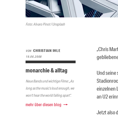
Foto: Alvaro Pinot / Unsplash
„Chris Mar
CHRISTIAN IHLE
VON
gebliebener
19.06.2008
monarchie & alltag
Und seine 
Stadionroc
Neue Bands und wichtige Filme: „As
einzelnen 
long as the music’s loud enough, we
won’t hear the world falling apart“.
an U2 erin
mehr über diesen blog
Jetzt also 