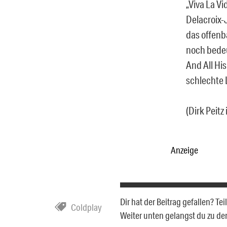
„Viva La Vi
Delacroix-
das offenb
noch bedeu
And All Hi
schlechte 
(Dirk Peit
Anzeige
Dir hat der Beitrag gefallen? T
Coldplay
Weiter unten gelangst du zu d