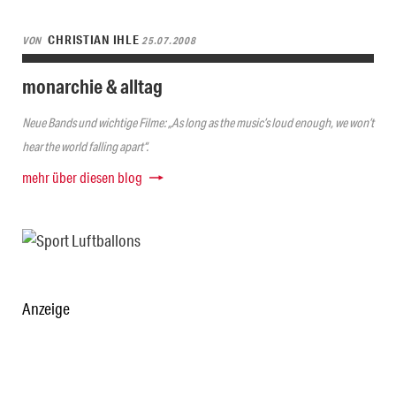
CHRISTIAN IHLE
VON
25.07.2008
monarchie & alltag
Neue Bands und wichtige Filme: „As long as the music’s loud enough, we won’t
hear the world falling apart“.
mehr über diesen blog
Anzeige