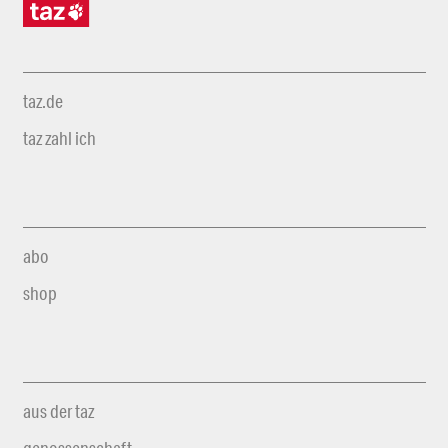
taz.de
taz zahl ich
abo
shop
aus der taz