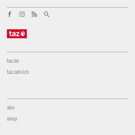
taz.de
taz zahl ich
abo
shop