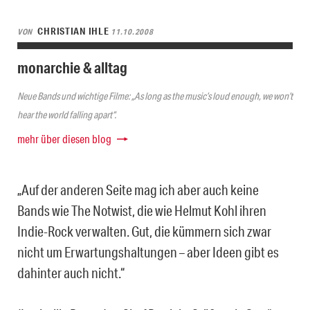
CHRISTIAN IHLE
VON
11.10.2008
monarchie & alltag
Neue Bands und wichtige Filme: „As long as the music’s loud enough, we won’t
hear the world falling apart“.
mehr über diesen blog
„Auf der anderen Seite mag ich aber auch keine
Bands wie The Notwist, die wie Helmut Kohl ihren
Indie-Rock verwalten. Gut, die kümmern sich zwar
nicht um Erwartungshaltungen – aber Ideen gibt es
dahinter auch nicht.“