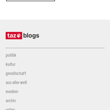
politik
kultur
gesellschaft
aus aller welt
medien
archiv
osten