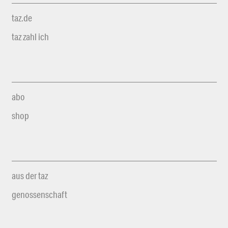
taz.de
taz zahl ich
abo
shop
aus der taz
genossenschaft