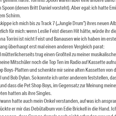
Spoon (denen Britt Daniel vorsteht). Aber egal: ich hatte Emi
dem Schirm.
kippe ich mich bis zu Track 7 („Jungle Drum“) ihres neuen A
lich für mich: wenn Leslie Feist diesen Hit hätte, würde ihr d
na Torrini ist nicht Feist und Banausen wie ich haben im erst
ng überhaupt erst mal einen anderen Vergleich parat:
 mütterlicherseits trug einen Großteil zu meiner musikalische
ine Mitschüler noch die Top Ten im Radio auf Kassette aufna
op Boys-Platten und schenkte mir seine alten Kassetten von 
l und Bob Dylan. So konnte ich unter anderem feststellen, das
und dass die Pet Shop Boys, im Gegensatz zur Meinung meiner
ten hatten als ihre Singles.
wann hatte auch mein Onkel verstanden, auf was ich anspra
ckte er mir das Debütalbum von Edie Brickell in die Hand. I