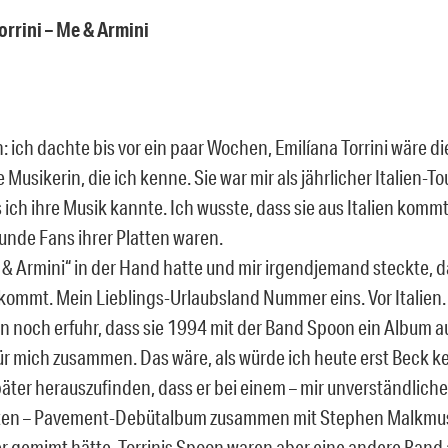
orrini – Me & Armini
 ich dachte bis vor ein paar Wochen, Emilíana Torrini wäre di
e Musikerin, die ich kenne. Sie war mir als jährlicher Italien-Tou
 ich ihre Musik kannte. Ich wusste, dass sie aus Italien kommt
unde Fans ihrer Platten waren.
e & Armini“ in der Hand hatte und mir irgendjemand steckte, 
 kommt. Mein Lieblings-Urlaubsland Nummer eins. Vor Italien.
nn noch erfuhr, dass sie 1994 mit der Band Spoon ein Album 
für mich zusammen. Das wäre, als würde ich heute erst Beck 
äter herauszufinden, dass er bei einem – mir unverständlich
en – Pavement-Debütalbum zusammen mit Stephen Malkmu
 gemimt hätte. Torrinis Spoon waren aber eine andere Band a