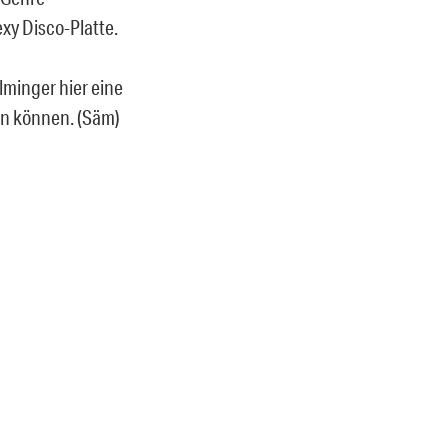
exy Disco-Platte.
lminger hier eine
ben können. (Säm)