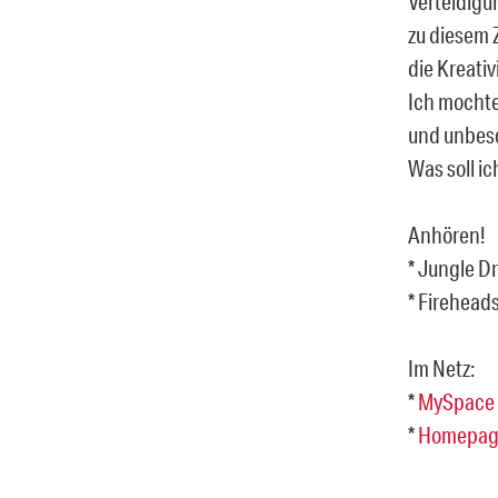
Verteidigu
zu diesem 
die Kreativ
Ich mochte
und unbesc
Was soll ic
Anhören!
* Jungle D
* Firehead
Im Netz:
*
MySpace
*
Homepag