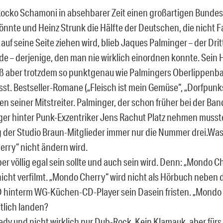
cko Schamoni in absehbarer Zeit einen großartigen Bunde
nnte und Heinz Strunk die Hälfte der Deutschen, die nicht F
 auf seine Seite ziehen wird, blieb Jaques Palminger – der Dri
de – derjenige, den man nie wirklich einordnen konnte.
Sein 
saß aber trotzdem so punktgenau wie Palmingers Oberlippenbar
sst. Bestseller-Romane („Fleisch ist mein Gemüse“, „Dorfpunk
en seiner Mitstreiter. Palminger, der schon früher bei der Ba
er hinter Punk-Exzentriker Jens Rachut Platz nehmen musste
 der Studio Braun-Mitglieder immer nur die Nummer drei.Was
rry“ nicht ändern wird.
er völlig egal sein sollte und auch sein wird. Denn: „Mondo C
icht verfilmt. „Mondo Cherry“ wird nicht als Hörbuch neben d
 hinterm WG-Küchen-CD-Player sein Dasein fristen. „Mondo
ntlich landen?
dy und nicht wirklich nur Dub-Rock. Kein Klamauk, aber fürs