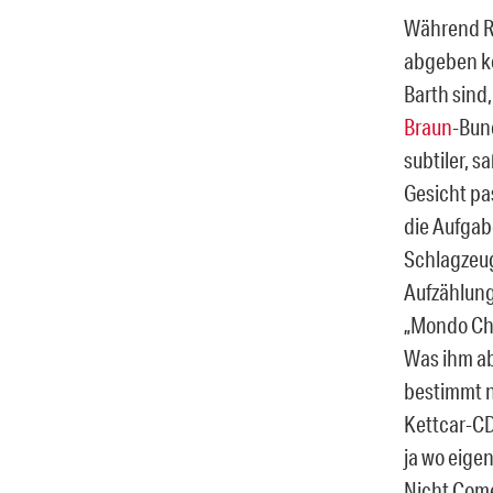
Während Ro
abgeben kö
Barth sind,
Braun
-Bun
subtiler, 
Gesicht pa
die Aufgab
Schlagzeug
Aufzählung
„Mondo Che
Was ihm ab
bestimmt n
Kettcar-CD
ja wo eige
Nicht Come