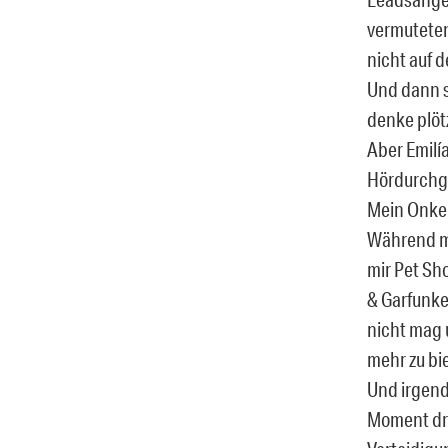
vermuteten 
nicht auf 
Und dann s
denke plötz
Aber Emilía
Hördurchga
Mein Onkel
Während me
mir Pet Sh
& Garfunke
nicht mag 
mehr zu bie
Und irgend
Moment drü