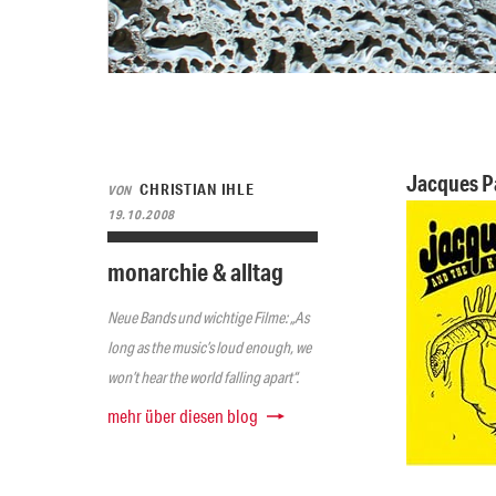
Jacques P
CHRISTIAN IHLE
VON
19.10.2008
monarchie & alltag
Neue Bands und wichtige Filme: „As
long as the music’s loud enough, we
won’t hear the world falling apart“.
mehr über diesen blog