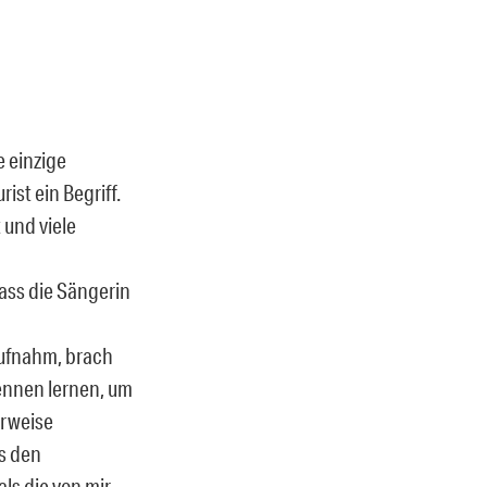
e einzige
rist ein Begriff.
 und viele
dass die Sängerin
aufnahm, brach
kennen lernen, um
erweise
s den
ls die von mir