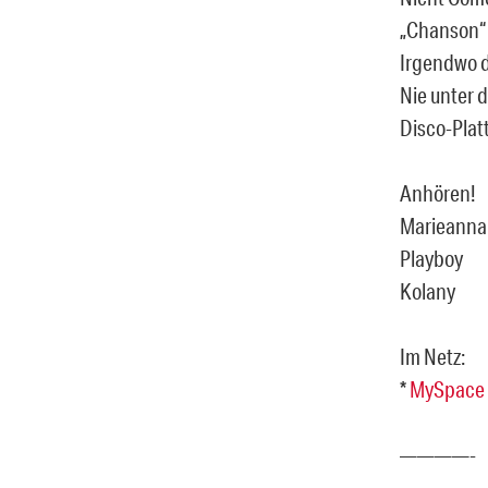
„Chanson“ z
Irgendwo d
Nie unter 
Disco-Plat
Anhören!
Marieanna
Playboy
Kolany
Im Netz:
*
MySpace
————-