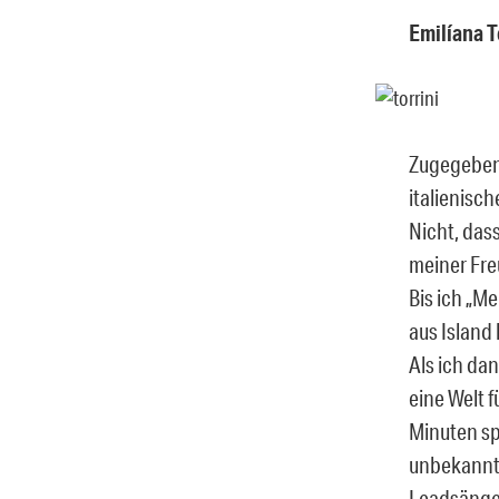
Emilíana T
Zugegeben:
italienisch
Nicht, dass
meiner Fre
Bis ich „M
aus Island
Als ich da
eine Welt 
Minuten sp
unbekannt
Leadsänger