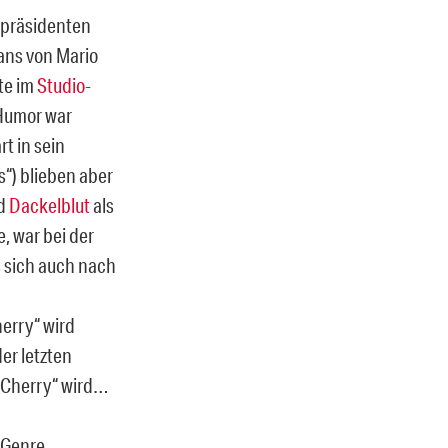
spräsidenten
ans von Mario
tte im
Studio-
Humor war
t in sein
s“) blieben aber
nd
Dackelblut
als
, war bei der
 sich auch nach
herry“ wird
er letzten
 Cherry“ wird…
 Genre