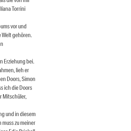
líana Torrini
lbums vor und
ie Welt gehören.
en
n Erziehung bei.
hmen, lieh er
den Doors, Simon
s ich die Doors
 Mitschüler,
ng und in diesem
ch muss zu meiner