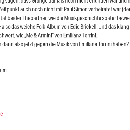
ng sagen, dass Grunge damals noch nicht erfunden war und da
Zeitpunkt auch noch nicht mit Paul Simon verheiratet war (d
ität beider Ehepartner, wie die Musikgeschichte später bewies
 also das weiche Folk-Album von Edie Brickell. Und das klang
hwert, wie „Me & Armini“ von Emilíana Torrini.
h dann also jetzt gegen die Musik von Emilíana Torrini haben?
rum
s
e