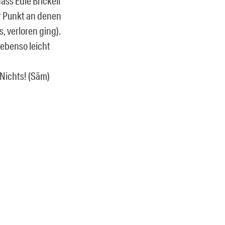
ss Edie Brickell
er Punkt an denen
, verloren ging).
 ebenso leicht
 Nichts! (Säm)