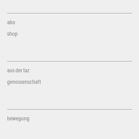
abo
shop
aus der taz
genossenschaft
bewegung