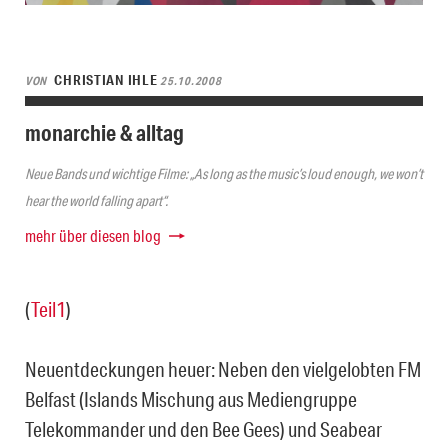
CHRISTIAN IHLE
VON
25.10.2008
monarchie & alltag
Neue Bands und wichtige Filme: „As long as the music’s loud enough, we won’t
hear the world falling apart“.
mehr über diesen blog
(
Teil1
)
Neuentdeckungen heuer: Neben den vielgelobten FM
Belfast (Islands Mischung aus Mediengruppe
Telekommander und den Bee Gees) und Seabear