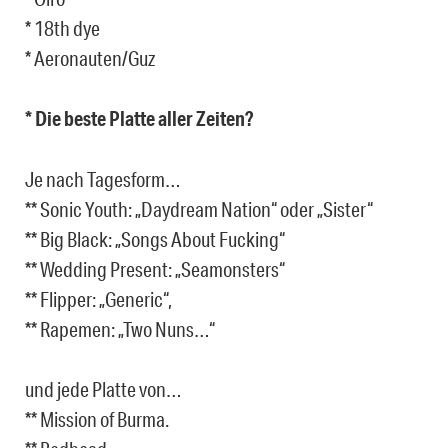
* 18th dye
* Aeronauten/Guz
* Die beste Platte aller Zeiten?
Je nach Tagesform…
** Sonic Youth: „Daydream Nation“ oder „Sister“
** Big Black: „Songs About Fucking“
** Wedding Present: „Seamonsters“
** Flipper: „Generic“,
** Rapemen: „Two Nuns…“
und jede Platte von…
** Mission of Burma.