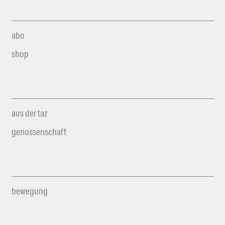
abo
shop
aus der taz
genossenschaft
bewegung