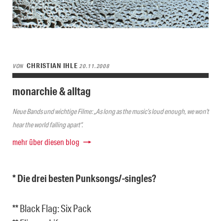
CHRISTIAN IHLE
VON
20.11.2008
monarchie & alltag
Neue Bands und wichtige Filme: „As long as the music’s loud enough, we won’t
hear the world falling apart“.
mehr über diesen blog
* Die drei besten Punksongs/-singles?
** Black Flag: Six Pack