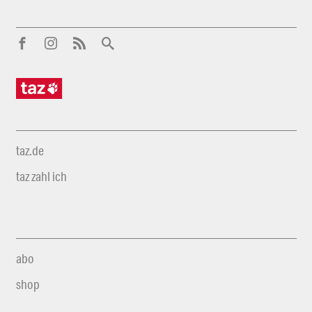
taz.de
taz zahl ich
abo
shop