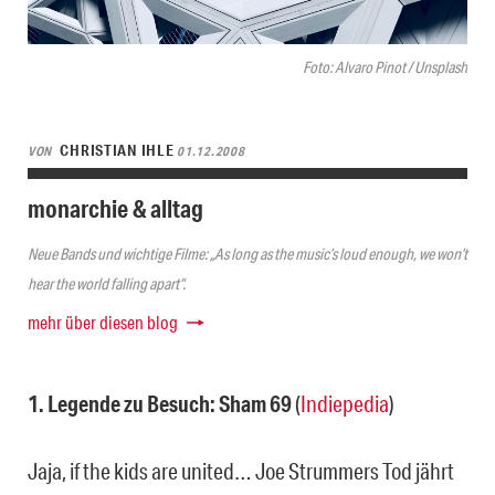
Foto: Alvaro Pinot / Unsplash
CHRISTIAN IHLE
VON
01.12.2008
monarchie & alltag
Neue Bands und wichtige Filme: „As long as the music’s loud enough, we won’t
hear the world falling apart“.
mehr über diesen blog
1. Legende zu Besuch: Sham 69
(
Indiepedia
)
Jaja, if the kids are united… Joe Strummers Tod jährt