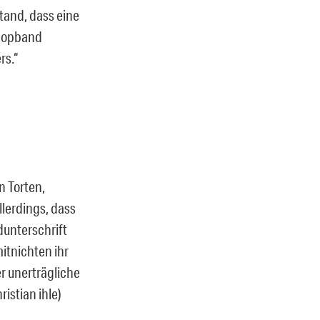
tand, dass eine
rpopband
rs.“
n Torten,
llerdings, dass
dunterschrift
itnichten ihr
r unerträgliche
istian ihle)