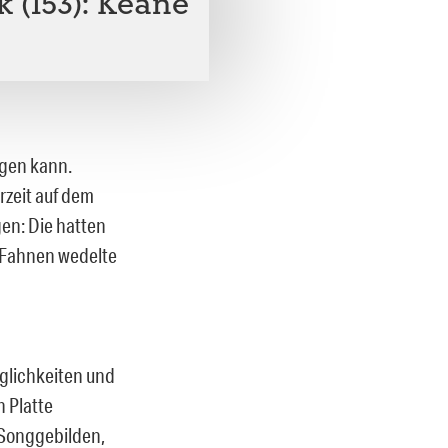
 (153): Keane
ngen kann.
rzeit auf dem
gen: Die hatten
 Fahnen wedelte
öglichkeiten und
 Platte
 Songgebilden,