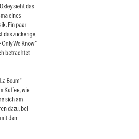
Oxley sieht das
sma eines
ik. Ein paar
 das zuckerige,
e Only We Know“
ich betrachtet
„La Boum“ –
m Kaffee, wie
ne sich am
en dazu, bei
 mit dem