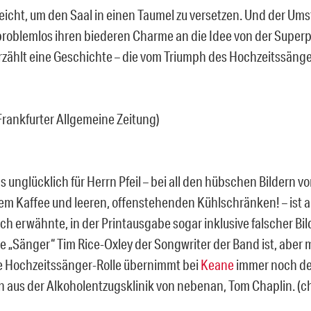
eicht, um den Saal in einen Taumel zu versetzen. Und der Ums
problemlos ihren biederen Charme an die Idee von der Supe
erzählt eine Geschichte – die vom Triumph des Hochzeitssänge
, Frankfurter Allgemeine Zeitung)
 unglücklich für Herrn Pfeil – bei all den hübschen Bildern vo
em Kaffee und leeren, offenstehenden Kühlschränken! – ist a
ch erwähnte, in der Printausgabe sogar inklusive falscher Bil
e „Sänger“ Tim Rice-Oxley der Songwriter der Band ist, aber m
e Hochzeitssänger-Rolle übernimmt bei
Keane
immer noch de
 aus der Alkoholentzugsklinik von nebenan, Tom Chaplin. (chr