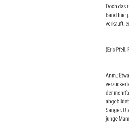
Doch das r
Band hier 
verkauft, 
(Eric Pfeil
Anm.: Etwas
verzuckert
der mehrfa
abgebildet
Sänger. Di
junge Mann