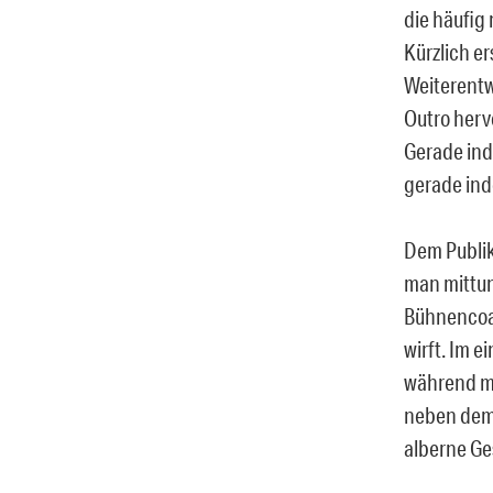
die häufig
Kürzlich er
Weiterentw
Outro herv
Gerade ind
gerade ind
Dem Publik
man mittun
Bühnencoac
wirft. Im 
während ma
neben dem 
alberne Ge