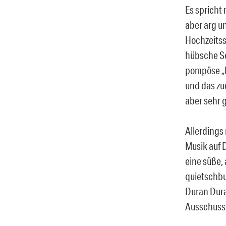
Es spricht
aber arg u
Hochzeitss
hübsche So
pompöse „
und das zu
aber sehr 
Allerdings
Musik auf D
eine süße,
quietschbu
Duran Dura
Ausschussma