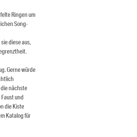
eifelte Ringen um
lichen Song-
sie diese aus,
egrenztheit.
ug. Gerne würde
chtlich
 die nächste
e Faust und
n die Kiste
m Katalog für