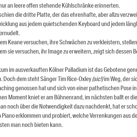
 nur an leere offen stehende Kühlschränke erinnerten.
schien die dritte Platte, der das ehrenhafte, aber allzu verzw
icklung aus jedem quietschenden Keyboard und jedem läng
ornudelt.
em Keane versuchen, ihre Schwächen zu verkleistern, stellen 
em sie versuchen, ihr Image zu erweitern, zeigt sich dessen B
um im ausverkauften Kölner Palladium ist das Gebotene gen
. Doch dem steht Sänger Tim Rice-Oxley
(sic!)
im Weg, der si
hing genossen hat und sich von einer pathetischen Pose in
einen Moment kniet er am Bühnenrand, im nächsten ballt er di
n noch über die Notwendigkeit dazu nachdenkt, hat er scho
Piano erklommen und probiert, welche Verrenkungen aus de
sten man noch bieten kann.