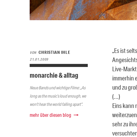
„Es ist se
CHRISTIAN IHLE
VON
Angesichts
21.01.2009
Live-Markt 
monarchie & alltag
immerhin e
und zu gro
Neue Bands und wichtige Filme: „As
(…)
long as the music’s loud enough, we
won’t hear the world falling apart“.
Eins kann 
weiterzuen
mehr über diesen blog
sehr zu ih
versuchten