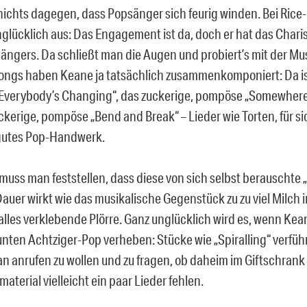
 nichts dagegen, dass Popsänger sich feurig winden. Bei Rice-
nglücklich aus: Das Engagement ist da, doch er hat das Chari
ängers. Da schließt man die Augen und probiert’s mit der Mus
ngs haben Keane ja tatsächlich zusammenkomponiert: Da ist
Everybody’s Changing“, das zuckerige, pompöse „Somewher
ckerige, pompöse „Bend and Break“ – Lieder wie Torten, für s
gutes Pop-Handwerk.
 muss man feststellen, dass diese von sich selbst berauschte 
auer wirkt wie das musikalische Gegenstück zu zu viel Milch i
 alles verklebende Plörre. Ganz unglücklich wird es, wenn Kea
nten Achtziger-Pop verheben: Stücke wie „Spiralling“ verführ
n anrufen zu wollen und zu fragen, ob daheim im Giftschrank
terial vielleicht ein paar Lieder fehlen.