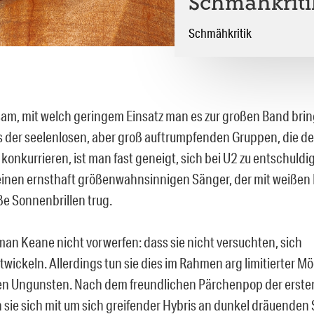
Schmähkritik
Schmähkritik
ltsam, mit welch geringem Einsatz man es zur großen Band bri
 der seelenlosen, aber groß auftrumpfenden Gruppen, die de
konkurrieren, ist man fast geneigt, sich bei U2 zu entschuldi
inen ernsthaft größenwahnsinnigen Sänger, der mit weißen
ße Sonnenbrillen trug.
man Keane nicht vorwerfen: dass sie nicht versuchten, sich
twickeln. Allerdings tun sie dies im Rahmen arg limitierter M
ren Ungunsten. Nach dem freundlichen Pärchenpop der ersten
 sie sich mit um sich greifender Hybris an dunkel dräuenden