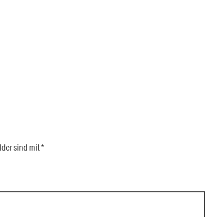
lder sind mit
*