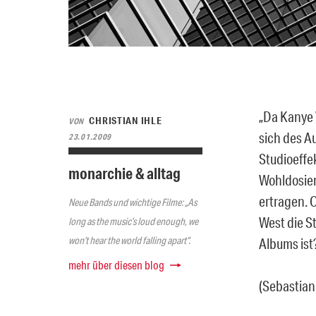
„Da Kanye 
CHRISTIAN IHLE
VON
sich des A
23.01.2009
Studioeffe
monarchie & alltag
Wohldosiert
ertragen. 
Neue Bands und wichtige Filme: „As
West die S
long as the music’s loud enough, we
won’t hear the world falling apart“.
Albums ist
mehr über diesen blog
(Sebastian