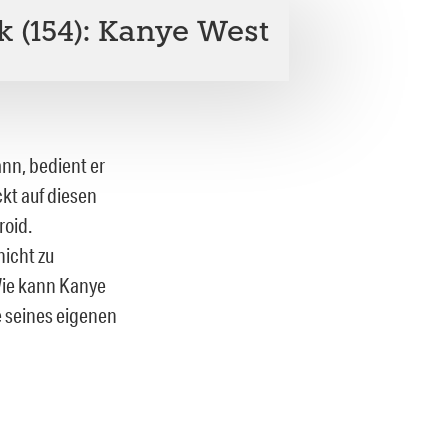
k (154): Kanye West
ann, bedient er
kt auf diesen
roid.
nicht zu
Wie kann Kanye
e seines eigenen