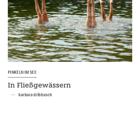
PINKELN IM SEE
In Fließgewässern
barbara dribbusch