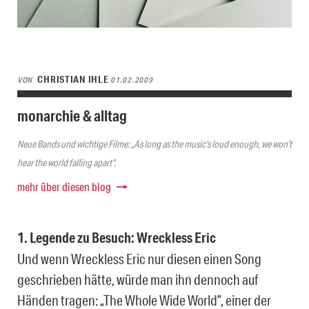
CHRISTIAN IHLE
VON
01.02.2009
monarchie & alltag
Neue Bands und wichtige Filme: „As long as the music’s loud enough, we won’t
hear the world falling apart“.
mehr über diesen blog
1. Legende zu Besuch: Wreckless Eric
Und wenn Wreckless Eric nur diesen einen Song
geschrieben hätte, würde man ihn dennoch auf
Händen tragen: „The Whole Wide World”, einer der