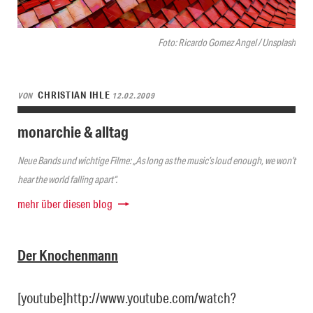
Foto: Ricardo Gomez Angel / Unsplash
CHRISTIAN IHLE
VON
12.02.2009
monarchie & alltag
Neue Bands und wichtige Filme: „As long as the music’s loud enough, we won’t
hear the world falling apart“.
mehr über diesen blog
Der Knochenmann
[youtube]http://www.youtube.com/watch?