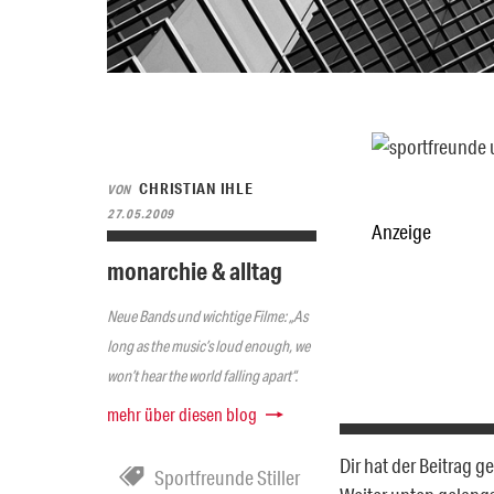
CHRISTIAN IHLE
VON
27.05.2009
Anzeige
monarchie & alltag
Neue Bands und wichtige Filme: „As
long as the music’s loud enough, we
won’t hear the world falling apart“.
mehr über diesen blog
Dir hat der Beitrag 
Sportfreunde Stiller