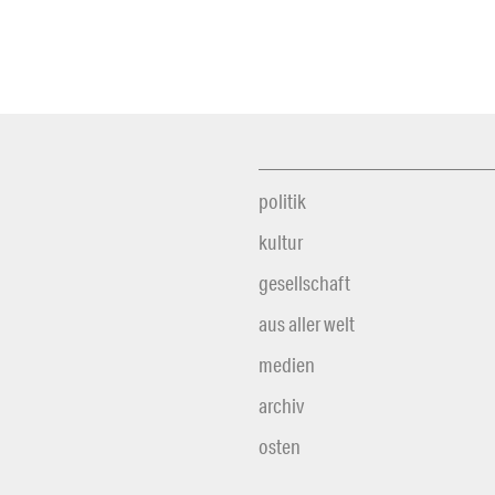
politik
kultur
gesellschaft
aus aller welt
medien
archiv
osten