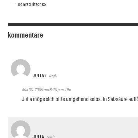
konrad litschko
kommentare
JULIA2
sagt:
Mai 30, 2009 um 8:10 p.m. Uhr
Julia möge sich bitte umgehend selbst in Salzsäure aufl
JULIA
sagt: