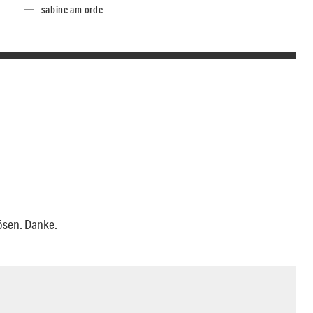
sabine am orde
ösen. Danke.