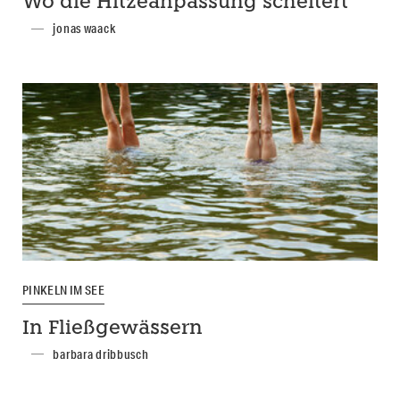
Wo die Hitzeanpassung scheitert
jonas waack
PINKELN IM SEE
In Fließgewässern
barbara dribbusch