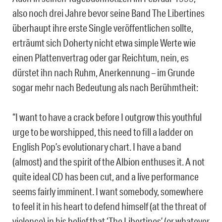
also noch drei Jahre bevor seine Band The Libertines
überhaupt ihre erste Single veröffentlichen sollte,
erträumt sich Doherty nicht etwa simple Werte wie
einen Plattenvertrag oder gar Reichtum, nein, es
dürstet ihn nach Ruhm, Anerkennung – im Grunde
sogar mehr nach Bedeutung als nach Berühmtheit:
“I want to have a crack before I outgrow this youthful
urge to be worshipped, this need to fill a ladder on
English Pop’s evolutionary chart. I have a band
(almost) and the spirit of the Albion enthuses it. A not
quite ideal CD has been cut, and a live performance
seems fairly imminent. I want somebody, somewhere
to feel it in his heart to defend himself (at the threat of
violence) in his belief that ‘The Libertines’ (or whatever