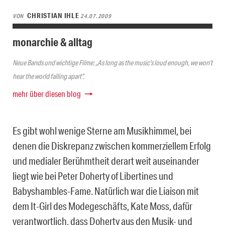
CHRISTIAN IHLE
VON
24.07.2009
monarchie & alltag
Neue Bands und wichtige Filme: „As long as the music’s loud enough, we won’t
hear the world falling apart“.
mehr über diesen blog
Es gibt wohl wenige Sterne am Musikhimmel, bei
denen die Diskrepanz zwischen kommerziellem Erfolg
und medialer Berühmtheit derart weit auseinander
liegt wie bei Peter Doherty of Libertines und
Babyshambles-Fame. Natürlich war die Liaison mit
dem It-Girl des Modegeschäfts, Kate Moss, dafür
verantwortlich, dass Doherty aus den Musik- und