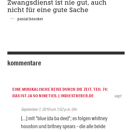
Zwangsdienst ist nie gut, auch
nicht für eine gute Sache
pascal beucker
kommentare
EINE MUSIKALISCHE REISE DURCH DIE ZEIT. TEIL 74:
DAS IST JA SO NINETIES. | INDIESTREBER.DE
sagt:
September 7, 2010 um 1:52 p.m. Uhr
[…] mit “blue (da ba dee)”; es folgen whitney
houston und britney spears – die alle beide