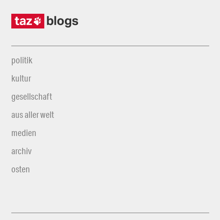
politik
kultur
gesellschaft
aus aller welt
medien
archiv
osten