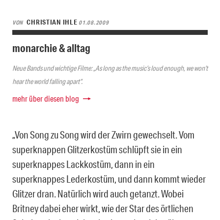
CHRISTIAN IHLE
VON
01.08.2009
monarchie & alltag
Neue Bands und wichtige Filme: „As long as the music’s loud enough, we won’t
hear the world falling apart“.
mehr über diesen blog
„Von Song zu Song wird der Zwirn gewechselt. Vom
superknappen Glitzerkostüm schlüpft sie in ein
superknappes Lackkostüm, dann in ein
superknappes Lederkostüm, und dann kommt wieder
Glitzer dran. Natürlich wird auch getanzt. Wobei
Britney dabei eher wirkt, wie der Star des örtlichen