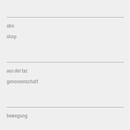
abo
shop
aus der taz
genossenschaft
bewegung