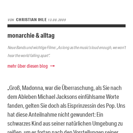
CHRISTIAN IHLE
VON
13.08.2009
monarchie & alltag
Neue Bands und wichtige Filme: „As long as the music’s loud enough, we won’t
hear the world falling apart“.
mehr über diesen blog
„Groß, Madonna, war die Überraschung, als Sie nach
dem Ableben Michael Jacksons einfühlsame Worte
fanden, gelten Sie doch als Eisprinzessin des Pop. Uns
hat diese Anteilnahme nicht gewundert: Ein
schwarzes Kind aus seiner natürlichen Umgebung zu
reißen, um es fortan nach den Vorstellungen seiner