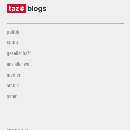
politik
kultur
gesellschaft
aus aller welt
medien
archiv
osten