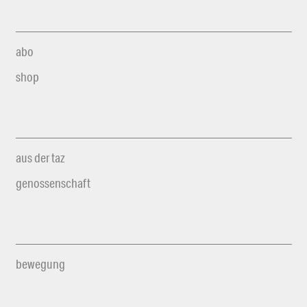
abo
shop
aus der taz
genossenschaft
bewegung