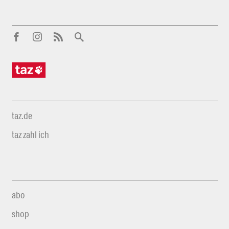
taz.de
taz zahl ich
abo
shop