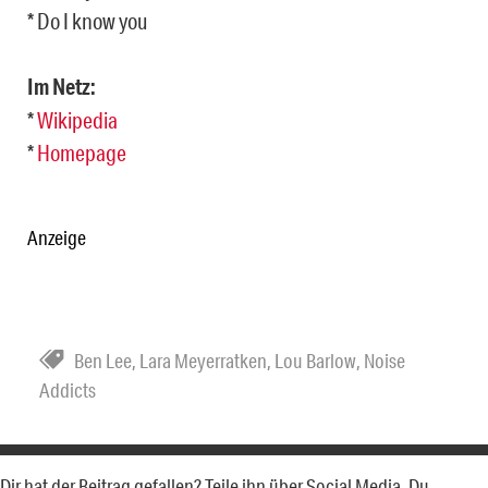
* Do I know you
Im Netz:
*
Wikipedia
*
Homepage
Anzeige
Ben Lee
,
Lara Meyerratken
,
Lou Barlow
,
Noise
Addicts
Dir hat der Beitrag gefallen? Teile ihn über Social Media. Du