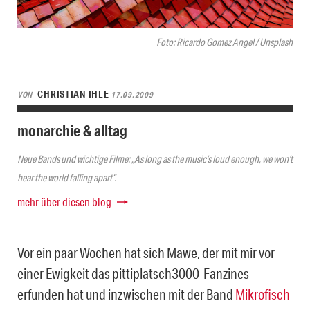
Foto: Ricardo Gomez Angel / Unsplash
CHRISTIAN IHLE
VON
17.09.2009
monarchie & alltag
Neue Bands und wichtige Filme: „As long as the music’s loud enough, we won’t
hear the world falling apart“.
mehr über diesen blog
Vor ein paar Wochen hat sich Mawe, der mit mir vor
einer Ewigkeit das pittiplatsch3000-Fanzines
erfunden hat und inzwischen mit der Band
Mikrofisch