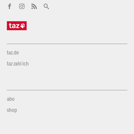
taz.de
taz zahl ich
abo
shop