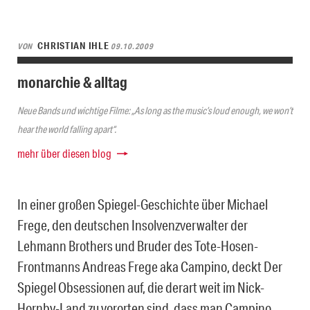
CHRISTIAN IHLE
VON
09.10.2009
monarchie & alltag
Neue Bands und wichtige Filme: „As long as the music’s loud enough, we won’t
hear the world falling apart“.
mehr über diesen blog
In einer großen Spiegel-Geschichte über Michael
Frege, den deutschen Insolvenzverwalter der
Lehmann Brothers und Bruder des Tote-Hosen-
Frontmanns Andreas Frege aka Campino, deckt Der
Spiegel Obsessionen auf, die derart weit im Nick-
Hornby-Land zu vororten sind, dass man Campino