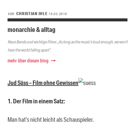
CHRISTIAN IHLE
VON
19.02.2010
monarchie & alltag
Neue Bands und wichtige Filme: „As long as the music’s loud enough, we won’t
hear the world falling apart“.
mehr über diesen blog
Jud Süss – Film ohne Gewissen
1. Der Film in einem Satz:
Man hat’s nicht leicht als Schauspieler.