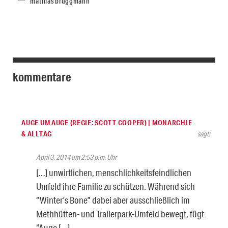
mathias brüggmann
kommentare
AUGE UM AUGE (REGIE: SCOTT COOPER) | MONARCHIE
& ALLTAG
sagt:
April 3, 2014 um 2:53 p.m. Uhr
[…] unwirtlichen, menschlichkeitsfeindlichen
Umfeld ihre Familie zu schützen. Während sich
“Winter’s Bone” dabei aber ausschließlich im
Methhütten- und Trailerpark-Umfeld bewegt, fügt
“Auge […]