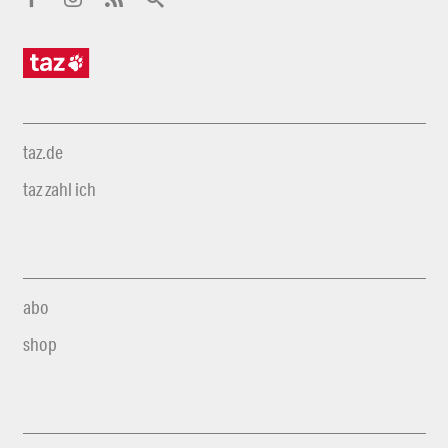
taz.de
taz zahl ich
abo
shop