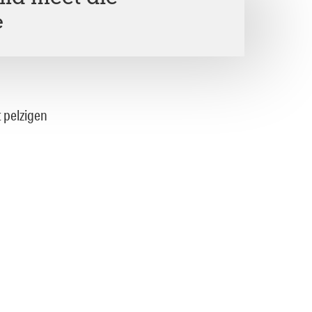
e
it pelzigen