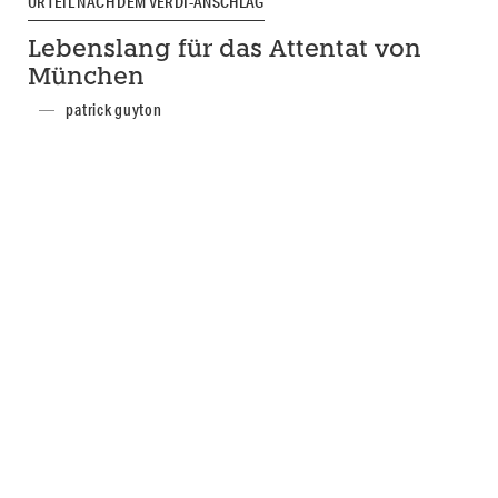
URTEIL NACH DEM VERDI-ANSCHLAG
Lebenslang für das Attentat von
München
patrick guyton