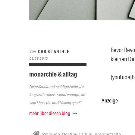
Bevor Beyo
CHRISTIAN IHLE
VON
kleinen D
03.08.2010
monarchie & alltag
[youtube]
Neue Bands und wichtige Filme: „As
long as the music’s loud enough, we
Anzeige
won’t hear the world falling apart“.
mehr über diesen blog
Beyonce
,
Destiny's Child
,
Sesamstraße