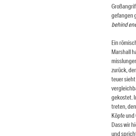
Großangrif
gefangen 
behind ene
Ein römisc
Marshall h
misslunge
zurück, de
teuer sieht
vergleichb
gekostet. I
treten, de
Köpfe und
Dass wir hi
und sprich