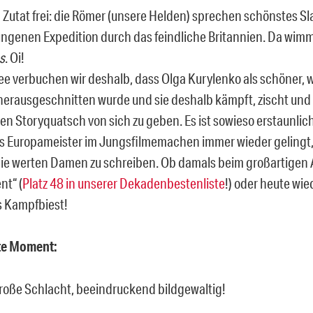
Zutat frei: die Römer (unsere Helden) sprechen schönstes Sl
ungenen Expedition durch das feindliche Britannien. Da wimm
s
. Oi!
dee verbuchen wir deshalb, dass Olga Kurylenko als schöner,
herausgeschnitten wurde und sie deshalb kämpft, zischt und
en Storyquatsch von sich zu geben. Es ist sowieso erstaunlich
ls Europameister im Jungsfilmemachen immer wieder gelingt,
 die werten Damen zu schreiben. Ob damals beim großartigen A
nt“ (
Platz 48 in unserer Dekadenbestenliste
!) oder heute wie
 Kampfbiest!
ste Moment:
große Schlacht, beeindruckend bildgewaltig!