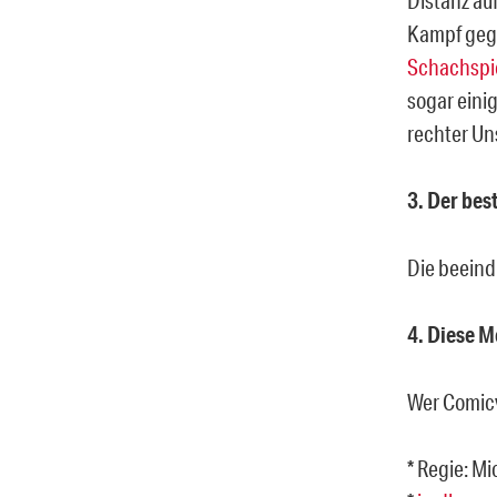
Kampf geg
Schachspi
sogar eini
rechter Un
3. Der be
Die beeind
4. Diese 
Wer Comicv
* Regie: Mi