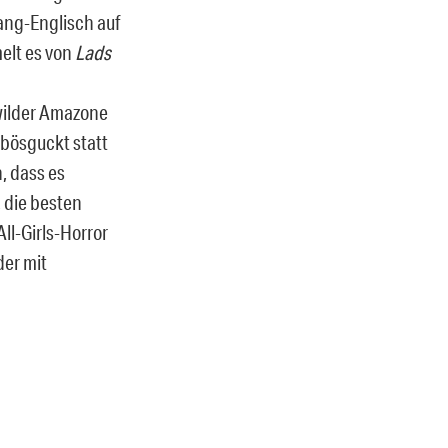
ang-Englisch auf
elt es von
Lads
 wilder Amazone
 bösguckt statt
, dass es
 die besten
ll-Girls-Horror
der mit