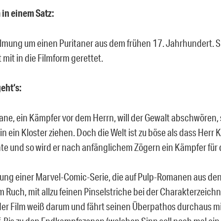
 in einem Satz:
lmung um einen Puritaner aus dem frühen 17. Jahrhundert. Su
 mit in die Filmform gerettet.
eht‘s:
ne, ein Kämpfer vor dem Herrn, will der Gewalt abschwören, 
in ein Kloster ziehen. Doch die Welt ist zu böse als dass Herr 
te und so wird er nach anfänglichem Zögern ein Kämpfer für 
mung einer Marvel-Comic-Serie, die auf Pulp-Romanen aus den
m Ruch, mit allzu feinen Pinselstriche bei der Charakterzeich
der Film weiß darum und fährt seinen Überpathos durchaus mi
f. Bis zu den Endkampfszenen (welchen Sinn soll noch mal ein