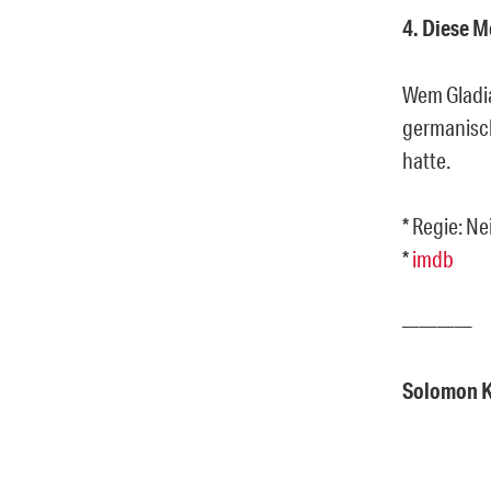
4. Diese 
Wem Gladia
germanisc
hatte.
* Regie: Ne
*
imdb
————
Solomon 