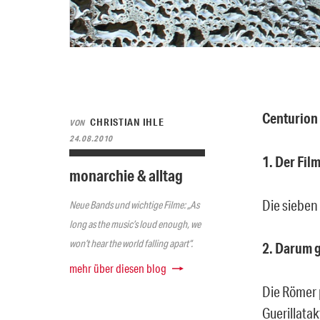
Centurion
CHRISTIAN IHLE
VON
24.08.2010
1. Der Film
monarchie & alltag
Die sieben
Neue Bands und wichtige Filme: „As
long as the music’s loud enough, we
won’t hear the world falling apart“.
2. Darum g
mehr über diesen blog
Die Römer 
Guerillata