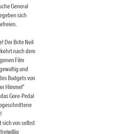
ische General
egeben sich
efreien.
 Der Brite Neil
d kehrt nach dem
genen Film
dgewaltig und
l des Budgets von
der Himmel“
f das Gore-Pedal
 abgeschnittene
!
t sich von selbst
reiwillig