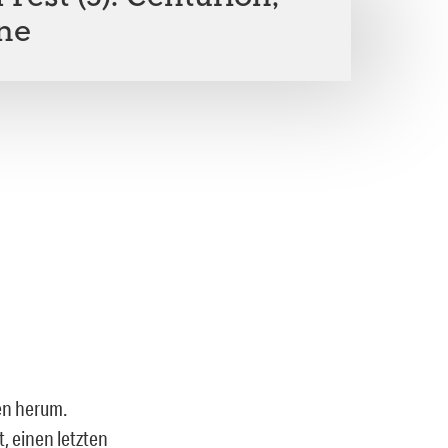
ne
en herum.
, einen letzten