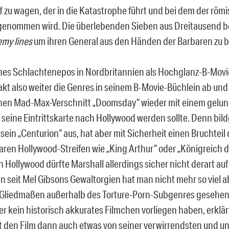
f zu wagen, der in die Katastrophe führt und bei dem der röm
genommen wird. Die überlebenden Sieben aus Dreitausend b
my lines
um ihren General aus den Händen der Barbaren zu b
hes Schlachtenepos in Nordbritannien als Hochglanz-B-Movie!
akt also
weiter die Genres in seinem B-Movie-Büchlein ab un
nen Mad-Max-Verschnitt „Doomsday“ wieder mit einem gelun
r seine Eintrittskarte nach Hollywood werden sollte. Denn bil
 sein „Centurion“ aus, hat aber mit Sicherheit einen Bruchtei
aren Hollywood-Streifen wie „King Arthur“ oder „Königreich 
n Hollywood dürfte Marshall allerdings sicher nicht derart au
nn seit Mel Gibsons Gewaltorgien hat man nicht mehr so viel
 Gliedmaßen außerhalb des Torture-Porn-Subgenres gesehen
er kein historisch akkurates Filmchen vorliegen haben, erklär
t den Film dann auch etwas von seiner verwirrendsten und unf