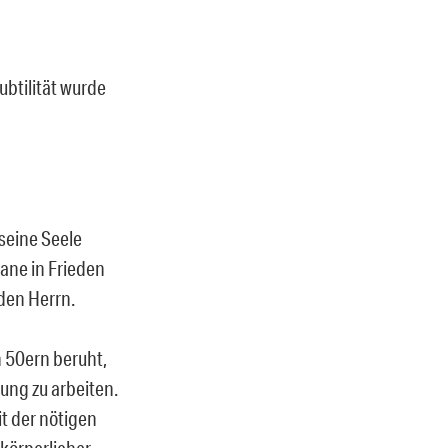
btilität wurde
seine Seele
Kane in Frieden
den Herrn.
 50ern beruht,
nung zu arbeiten.
t der nötigen
 körperlicher