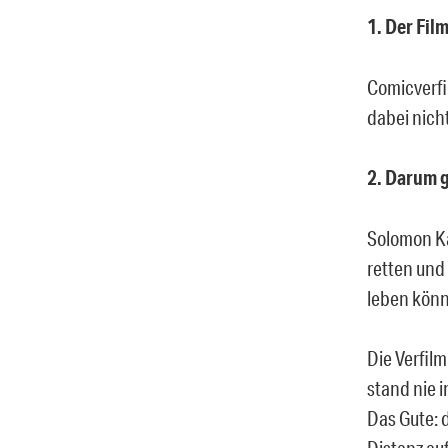
1. Der Film
Comicverfi
dabei nicht
2. Darum g
Solomon Ka
retten und 
leben könn
Die Verfil
stand nie i
Das Gute: 
Distanz au