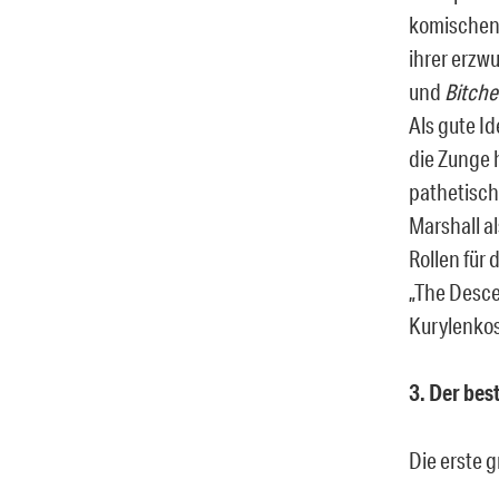
komischen 
ihrer erzw
und
Bitche
Als gute I
die Zunge 
pathetisch
Marshall a
Rollen für
„The Desce
Kurylenkos
3. Der be
Die erste 