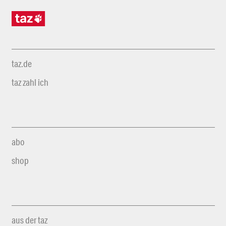
taz.de
taz zahl ich
abo
shop
aus der taz