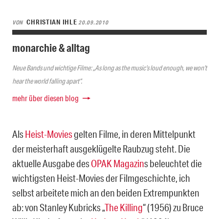
CHRISTIAN IHLE
VON
20.09.2010
monarchie & alltag
Neue Bands und wichtige Filme: „As long as the music’s loud enough, we won’t
hear the world falling apart“.
mehr über diesen blog
Als
Heist-Movies
gelten Filme, in deren Mittelpunkt
der meisterhaft ausgeklügelte Raubzug steht. Die
aktuelle Ausgabe des
OPAK Magazin
s beleuchtet die
wichtigsten Heist-Movies der Filmgeschichte, ich
selbst arbeitete mich an den beiden Extrempunkten
ab: von Stanley Kubricks „
The Killing
“ (1956) zu Bruce