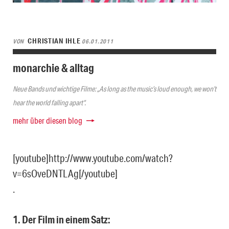
CHRISTIAN IHLE
VON
06.01.2011
monarchie & alltag
Neue Bands und wichtige Filme: „As long as the music’s loud enough, we won’t
hear the world falling apart“.
mehr über diesen blog
[youtube]http://www.youtube.com/watch?
v=6sOveDNTLAg[/youtube]
.
1. Der Film in einem Satz: