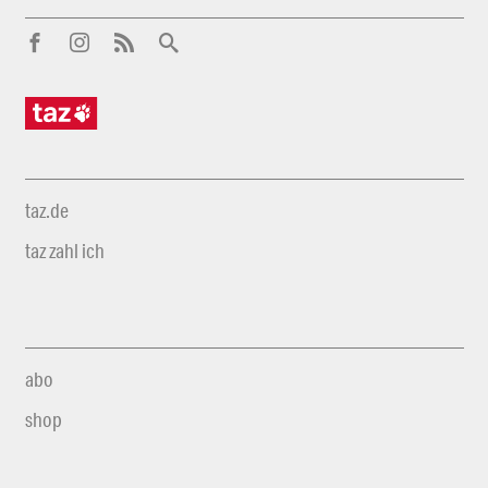
taz.de
taz zahl ich
abo
shop