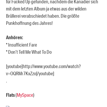
für Fucked Up gefunden, nachdem die Kanadier sich
mit dem letzten Album ja etwas aus der wilden
Brüllerei verabschiedet haben. Die größte
Punkhoffnung des Jahres!
Anhören:
* Insufficient Fare
* Don’t Tell Me What To Do
[youtube]http://www.youtube.com/watch?
v=OQRMr7KxZzo[/youtube]
.
Flats
(
MySpace
)