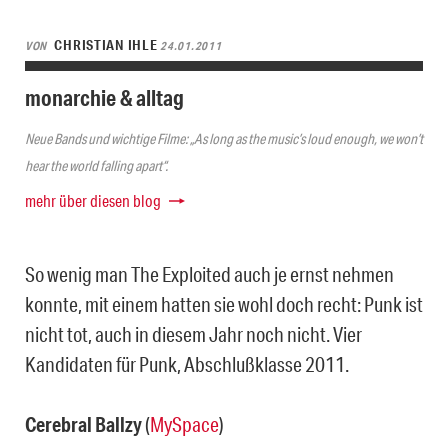
CHRISTIAN IHLE
VON
24.01.2011
monarchie & alltag
Neue Bands und wichtige Filme: „As long as the music’s loud enough, we won’t
hear the world falling apart“.
mehr über diesen blog
So wenig man The Exploited auch je ernst nehmen
konnte, mit einem hatten sie wohl doch recht: Punk ist
nicht tot, auch in diesem Jahr noch nicht. Vier
Kandidaten für Punk, Abschlußklasse 2011.
Cerebral Ballzy
(
MySpace
)