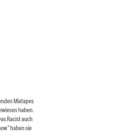
genden Mixtapes
bewiesen haben.
 Das Racist auch
now“ haben sie