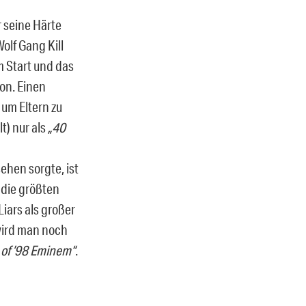
r seine Härte
olf Gang Kill
m Start und das
on. Einen
 um Eltern zu
t) nur als
„40
ehen sorgte, ist
l die größten
iars als großer
wird man noch
 of ’98 Eminem“
.