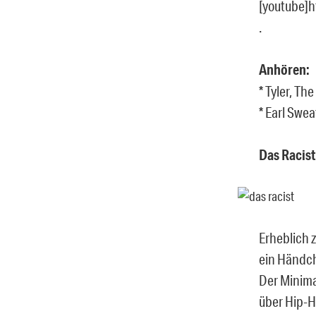
[youtube]
.
Anhören:
* Tyler, Th
* Earl Sweat
Das Racist
Erheblich 
ein Händch
Der Minimal
über Hip-H