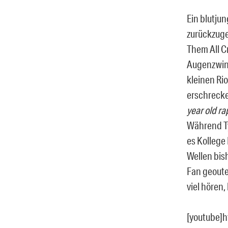
Ein blutju
zurückzuge
Them All Cr
Augenzwink
kleinen Ri
erschrecken
year old r
Während Ty
es Kollege 
Wellen bis
Fan geoute
viel hören,
[youtube]