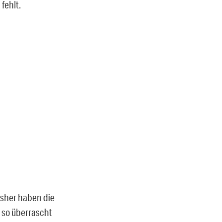
fehlt.
isher haben die
 so überrascht