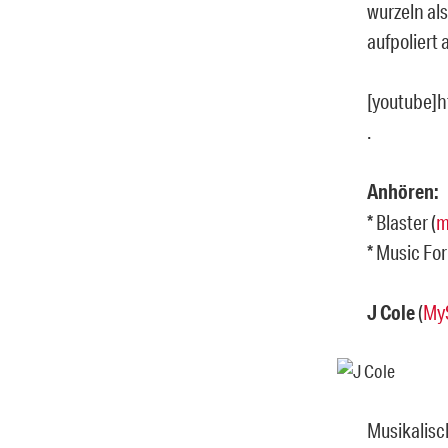
wurzeln als
aufpoliert 
[youtube]
.
Anhören:
* Blaster (
m
* Music For
J Cole
(
My
Musikalisch