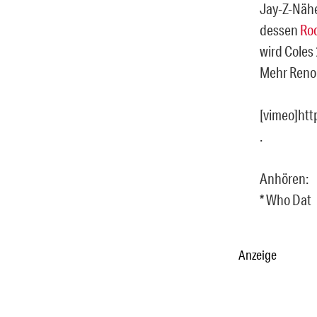
Jay-Z-Näh
dessen
Ro
wird Coles
Mehr Reno
[vimeo]ht
.
Anhören:
* Who Dat
Anzeige