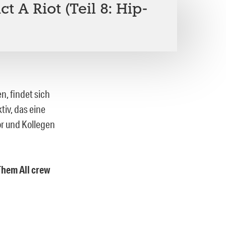
ct A Riot (Teil 8: Hip-
n, findet sich
tiv, das eine
or und Kollegen
Them All crew