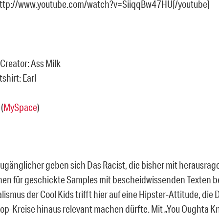
http://www.youtube.com/watch?v=SiiqqBw47HU[/youtube]
e Creator: Ass Milk
shirt: Earl
(
MySpace
)
zugänglicher geben sich Das Racist, die bisher mit herausra
en für geschickte Samples mit bescheidwissenden Texten 
ismus der Cool Kids trifft hier auf eine Hipster-Attitude, die
op-Kreise hinaus relevant machen dürfte. Mit „You Oughta K