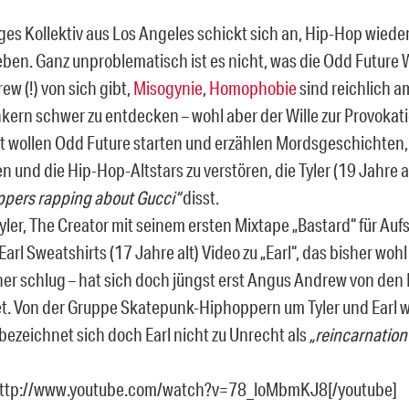
nges Kollektiv aus Los Angeles schickt sich an, Hip-Hop wiede
ben. Ganz unproblematisch ist es nicht, was die Odd Future W
ew (!) von sich gibt,
Misogynie
,
Homophobie
sind reichlich a
ern schwer zu entdecken – wohl aber der Wille zur Provokati
ot wollen Odd Future starten und erzählen Mordsgeschichten,
 und die Hip-Hop-Altstars zu verstören, die Tyler (19 Jahre al
appers rapping about Gucci“
disst.
ler, The Creator mit seinem ersten Mixtape „Bastard“ für Aufs
Earl Sweatshirts (17 Jahre alt) Video zu „Earl“, das bisher woh
her schlug – hat sich doch jüngst erst Angus Andrew von den L
t. Von der Gruppe Skatepunk-Hiphoppern um Tyler und Earl 
 bezeichnet sich doch Earl nicht zu Unrecht als
„reincarnation
http://www.youtube.com/watch?v=78_loMbmKJ8[/youtube]