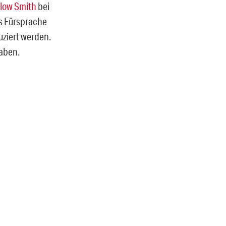
llow Smith
bei
s Fürsprache
ziert werden.
aben.