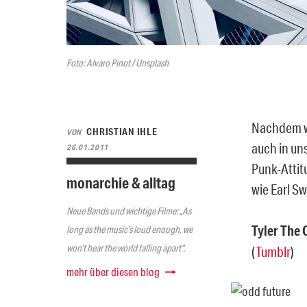
Foto: Alvaro Pinot / Unsplash
Nachdem wi
CHRISTIAN IHLE
VON
auch in un
26.01.2011
Punk-Attit
monarchie & alltag
wie Earl S
Neue Bands und wichtige Filme: „As
Tyler The 
long as the music’s loud enough, we
won’t hear the world falling apart“.
(
Tumblr
)
mehr über diesen blog