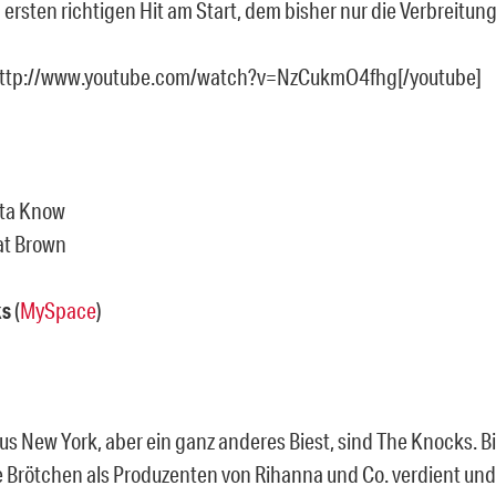
ersten richtigen Hit am Start, dem bisher nur die Verbreitung 
http://www.youtube.com/watch?v=NzCukmO4fhg[/youtube]
hta Know
at Brown
ks
(
MySpace
)
aus New York, aber ein ganz anderes Biest, sind The Knocks. B
e Brötchen als Produzenten von Rihanna und Co. verdient und