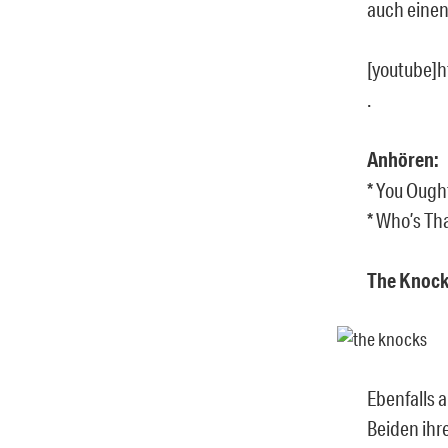
auch einen 
[youtube]
.
Anhören:
* You Oug
* Who’s Th
The Knoc
Ebenfalls 
Beiden ihr