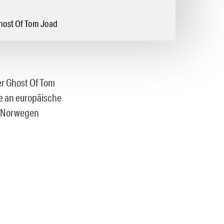
Ghost Of Tom Joad
r Ghost Of Tom
te an europäische
h Norwegen