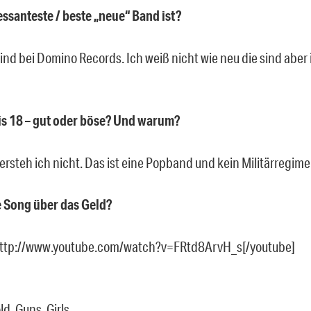
ressanteste / beste „neue“ Band ist?
sind bei Domino Records. Ich weiß nicht wie neu die sind aber
is 18 – gut oder böse? Und warum?
ersteh ich nicht. Das ist eine Popband und kein Militärregime
e Song über das Geld?
http://www.youtube.com/watch?v=FRtd8ArvH_s[/youtube]
ld, Guns, Girls