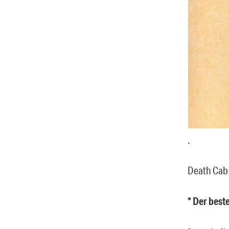
.
Death Cab 
* Der best