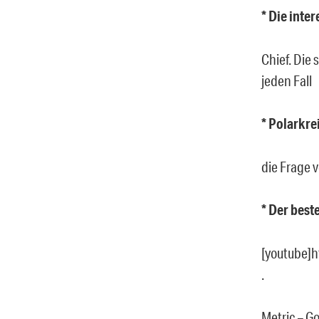
* Die inte
Chief. Die 
jeden Fall
* Polarkre
die Frage v
* Der best
[youtube]
.
Metric – Go