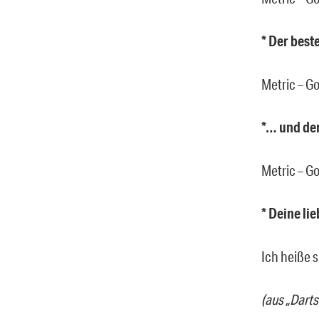
* Der bes
Metric – Go
*… und de
Metric – Go
* Deine li
Ich heiße 
(aus „Dart