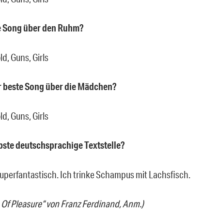
te Song über den Ruhm?
ld, Guns, Girls
r beste Song über die Mädchen?
ld, Guns, Girls
ebste deutschsprachige Textstelle?
superfantastisch. Ich trinke Schampus mit Lachsfisch.
s Of Pleasure“ von Franz Ferdinand, Anm.)