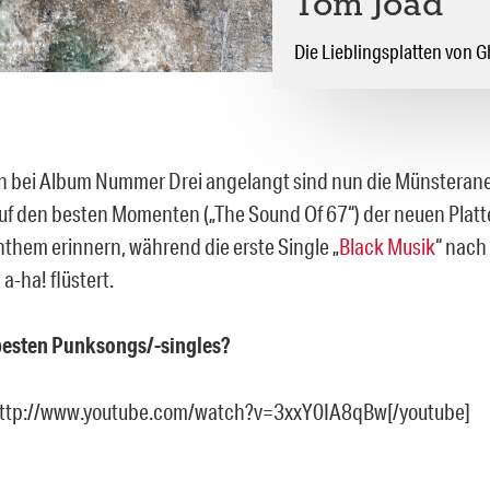
Tom Joad
Die Lieblingsplatten von 
 bei Album Nummer Drei angelangt sind nun die Münsterane
auf den besten Momenten („The Sound Of 67“) der neuen Plat
nthem erinnern, während die erste Single „
Black Musik
“ nac
 a-ha! flüstert.
 besten Punksongs/-singles?
http://www.youtube.com/watch?v=3xxY0IA8qBw[/youtube]