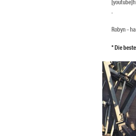
[youtube]
.
Robyn – ha
* Die best