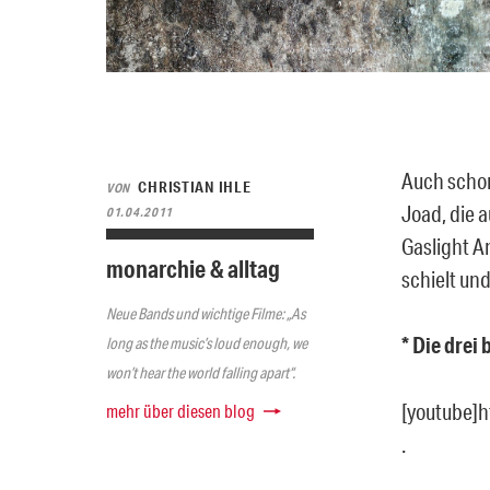
Auch schon
CHRISTIAN IHLE
VON
Joad, die 
01.04.2011
Gaslight A
monarchie & alltag
schielt und
Neue Bands und wichtige Filme: „As
* Die drei
long as the music’s loud enough, we
won’t hear the world falling apart“.
[youtube]
mehr über diesen blog
.