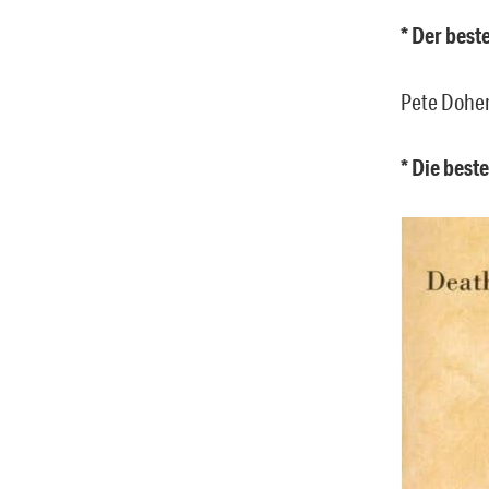
* Der best
Pete Doher
* Die best