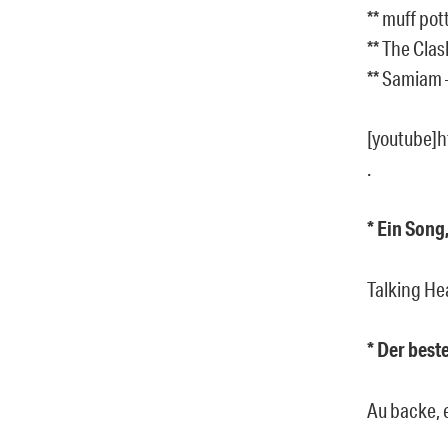
** muff pot
** The Cla
** Samiam 
[youtube]
.
* Ein Song
Talking He
* Der best
Au backe, 