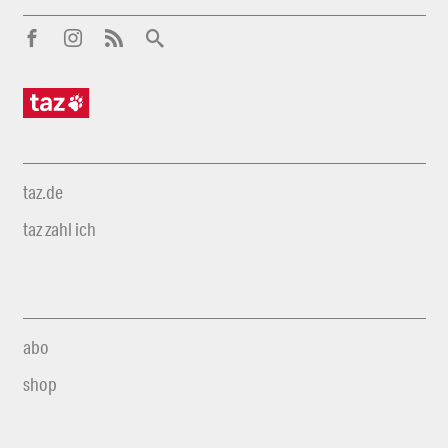
taz.de
taz zahl ich
abo
shop