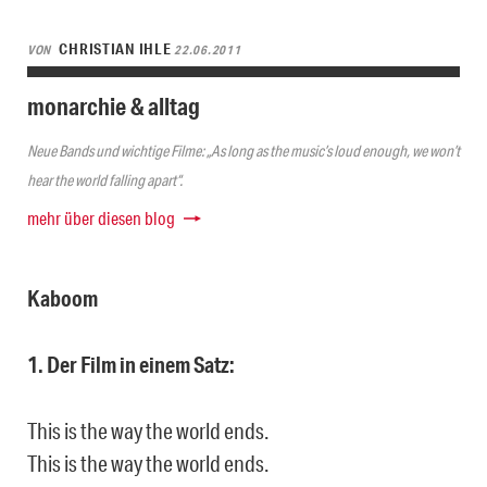
CHRISTIAN IHLE
VON
22.06.2011
monarchie & alltag
Neue Bands und wichtige Filme: „As long as the music’s loud enough, we won’t
hear the world falling apart“.
mehr über diesen blog
Kaboom
1. Der Film in einem Satz:
This is the way the world ends.
This is the way the world ends.