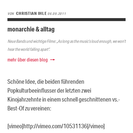
CHRISTIAN IHLE
VON
06.09.2011
monarchie & alltag
Neue Bands und wichtige Filme: „As long as the music’s loud enough, we won’t
hear the world falling apart“.
mehr über diesen blog
Schöne Idee, die beiden führenden
Popkulturbeeinflusser der letzten zwei
Kinojahrzehnte in einem schnell geschnittenen vs.-
Best-Of zu vereinen:
[vimeo]http://vimeo.com/10531136[/vimeo]