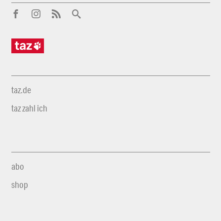
taz.de
taz zahl ich
abo
shop