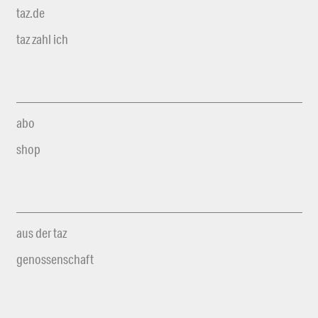
taz.de
taz zahl ich
abo
shop
aus der taz
genossenschaft