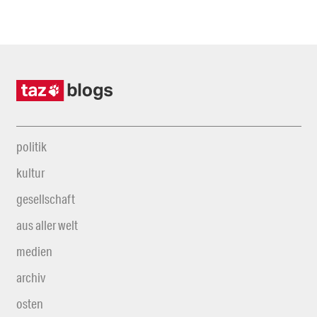
politik
kultur
gesellschaft
aus aller welt
medien
archiv
osten