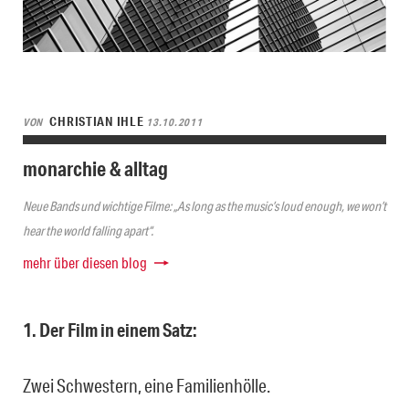
CHRISTIAN IHLE
VON
13.10.2011
monarchie & alltag
Neue Bands und wichtige Filme: „As long as the music’s loud enough, we won’t
hear the world falling apart“.
mehr über diesen blog
1. Der Film in einem Satz:
Zwei Schwestern, eine Familienhölle.