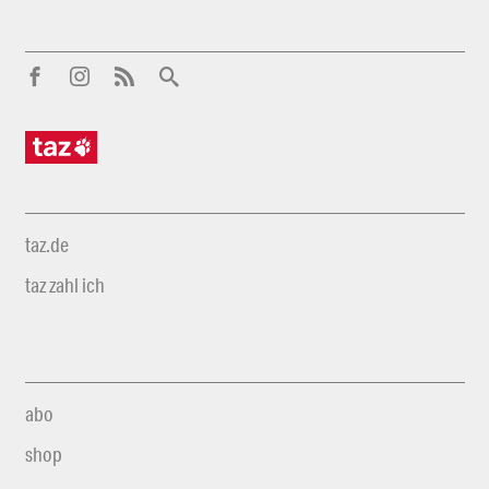
taz.de
taz zahl ich
abo
shop