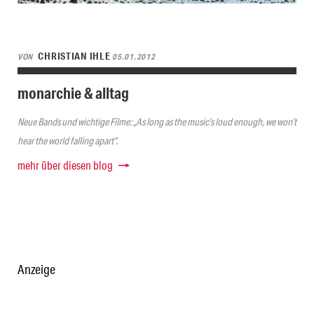
CHRISTIAN IHLE
VON
05.01.2012
monarchie & alltag
Neue Bands und wichtige Filme: „As long as the music’s loud enough, we won’t
hear the world falling apart“.
mehr über diesen blog
Anzeige