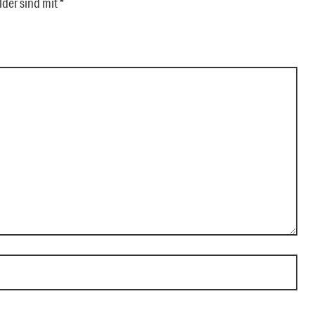
lder sind mit
*