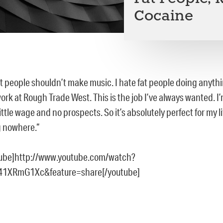
Cocaine
at people shouldn’t make music. I hate fat people doing anythin
 work at Rough Trade West. This is the job I’ve always wanted. I
little wage and no prospects. So it’s absolutely perfect for my li
 nowhere.“
tube]http://www.youtube.com/watch?
41XRmG1Xc&feature=share[/youtube]