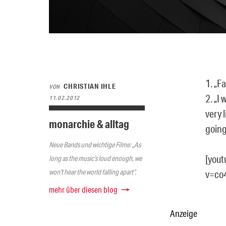
1. „F
CHRISTIAN IHLE
VON
2. „I
11.02.2012
very 
monarchie & alltag
going
Neue Bands und wichtige Filme: „As
[you
long as the music’s loud enough, we
won’t hear the world falling apart“.
v=co
mehr über diesen blog
Anzeige