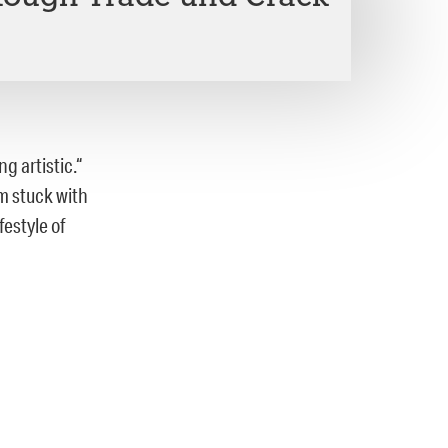
g artistic.“
’m stuck with
festyle of