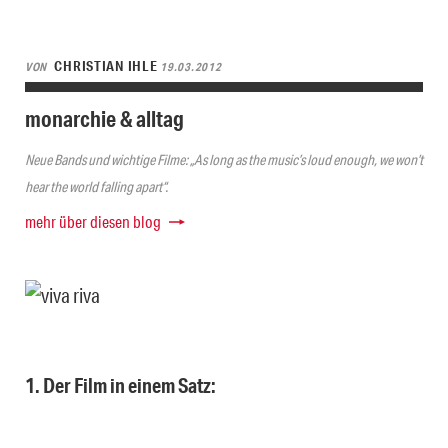
CHRISTIAN IHLE
VON
19.03.2012
monarchie & alltag
Neue Bands und wichtige Filme: „As long as the music’s loud enough, we won’t
hear the world falling apart“.
mehr über diesen blog
1. Der Film in einem Satz: