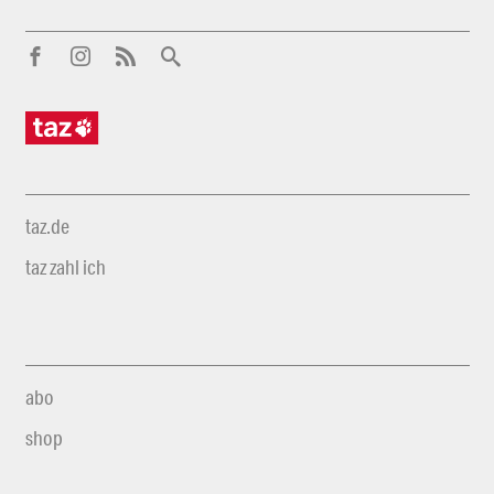
taz.de
taz zahl ich
abo
shop