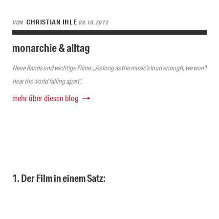
CHRISTIAN IHLE
VON
09.10.2012
monarchie & alltag
Neue Bands und wichtige Filme: „As long as the music’s loud enough, we won’t
hear the world falling apart“.
mehr über diesen blog
1. Der Film in einem Satz: