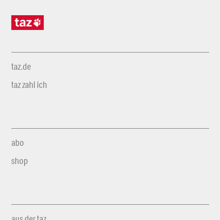
taz.de
taz zahl ich
abo
shop
aus der taz