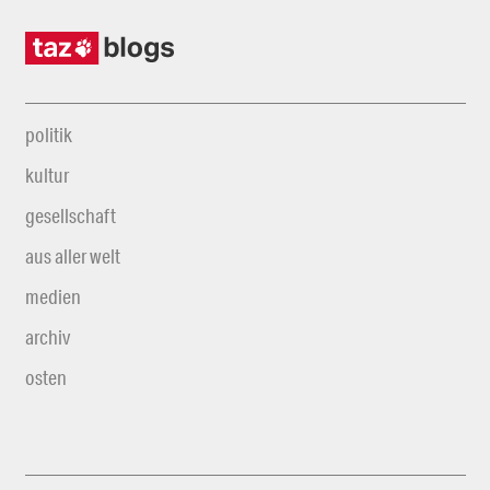
politik
kultur
gesellschaft
aus aller welt
medien
archiv
osten