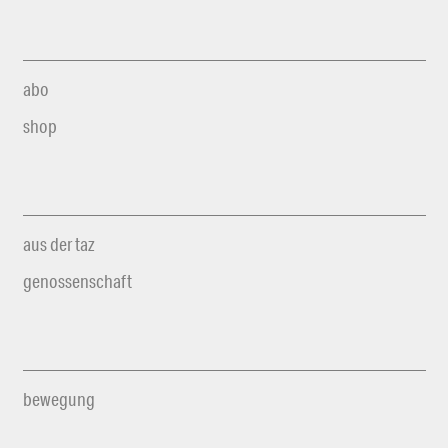
abo
shop
aus der taz
genossenschaft
bewegung