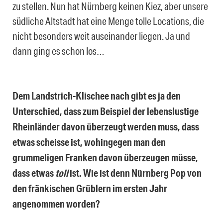
zu stellen. Nun hat Nürnberg keinen Kiez, aber unsere
südliche Altstadt hat eine Menge tolle Locations, die
nicht besonders weit auseinander liegen. Ja und
dann ging es schon los…
Dem Landstrich-Klischee nach gibt es ja den
Unterschied, dass zum Beispiel der lebenslustige
Rheinländer davon überzeugt werden muss, dass
etwas scheisse ist, wohingegen man den
grummeligen Franken davon überzeugen müsse,
dass etwas
toll
ist. Wie ist denn Nürnberg Pop von
den fränkischen Grüblern im ersten Jahr
angenommen worden?