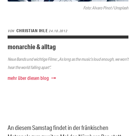
Foto: Alvaro Pinot / Unsplash
CHRISTIAN IHLE
VON
24.10.2012
monarchie & alltag
Neue Bands und wichtige Filme: „As long as the music’s loud enough, we won’t
hear the world falling apart“.
mehr über diesen blog
An diesem Samstag findet in der fränkischen