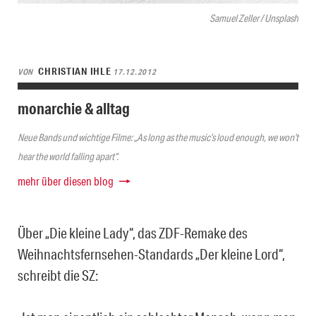
Samuel Zeller / Unsplash
CHRISTIAN IHLE
VON
17.12.2012
monarchie & alltag
Neue Bands und wichtige Filme: „As long as the music’s loud enough, we won’t
hear the world falling apart“.
mehr über diesen blog
Über „Die kleine Lady“, das ZDF-Remake des
Weihnachtsfernsehen-Standards „Der kleine Lord“,
schreibt die SZ: