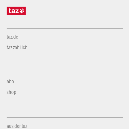
taz.de
taz zahl ich
abo
shop
aus der taz