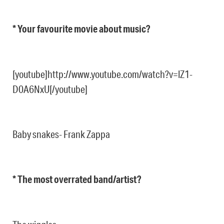
* Your favourite movie about music?
[youtube]http://www.youtube.com/watch?v=lZ1-
D0A6NxU[/youtube]
Baby snakes- Frank Zappa
* The most overrated band/artist?