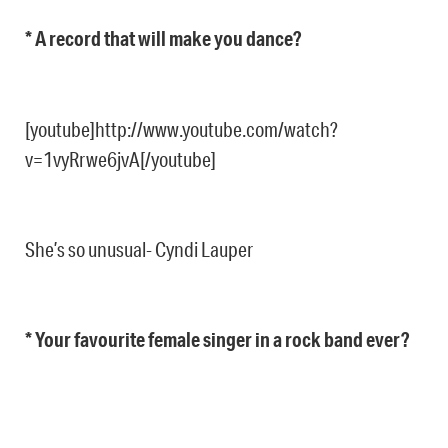
* A record that will make you dance?
[youtube]http://www.youtube.com/watch?
v=1vyRrwe6jvA[/youtube]
She’s so unusual- Cyndi Lauper
* Your favourite female singer in a rock band ever?