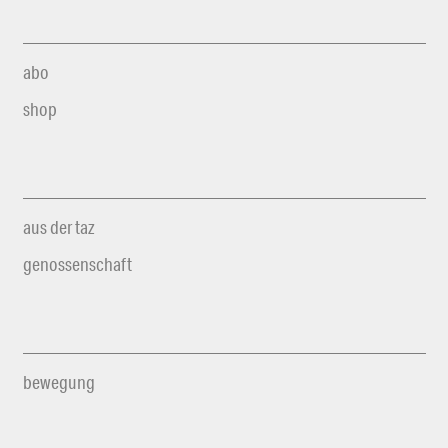
abo
shop
aus der taz
genossenschaft
bewegung