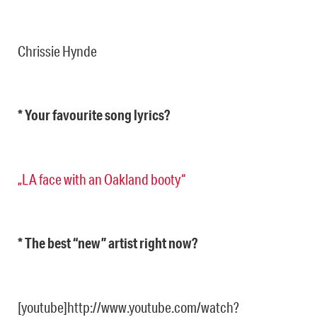
Chrissie Hynde
* Your favourite song lyrics?
„LA face with an Oakland booty“
* The best “new” artist right now?
[youtube]http://www.youtube.com/watch?