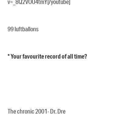
v=_8Q2VOU4tmY[/youtube]
99 luftballons
* Your favourite record of all time?
The chronic 2001- Dr. Dre