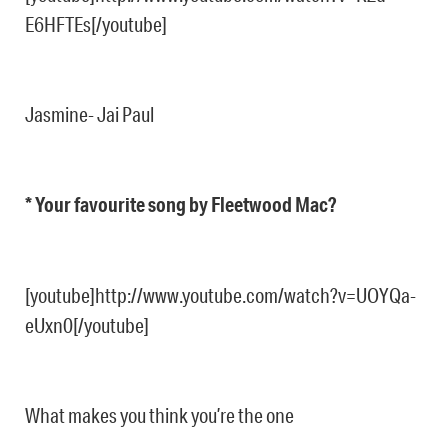
E6HFTEs[/youtube]
Jasmine- Jai Paul
* Your favourite song by Fleetwood Mac?
[youtube]http://www.youtube.com/watch?v=UOYQa-
eUxn0[/youtube]
What makes you think you’re the one