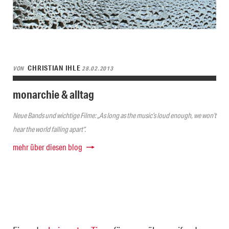
CHRISTIAN IHLE
VON
28.02.2013
monarchie & alltag
Neue Bands und wichtige Filme: „As long as the music’s loud enough, we won’t
hear the world falling apart“.
mehr über diesen blog