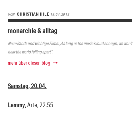
CHRISTIAN IHLE
VON
19.04.2013
monarchie & alltag
Neue Bands und wichtige Filme: „As long as the music’s loud enough, we won’t
hear the world falling apart“.
mehr über diesen blog
Samstag, 20.04.
Lemmy
, Arte, 22.55