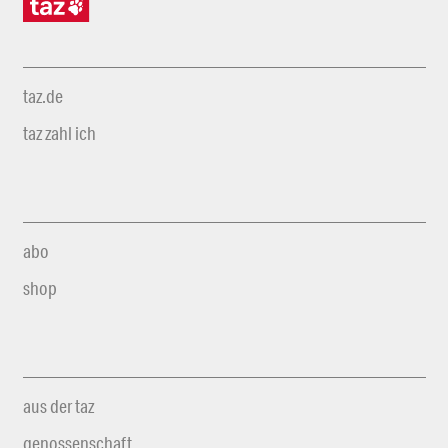
taz.de
taz zahl ich
abo
shop
aus der taz
genossenschaft