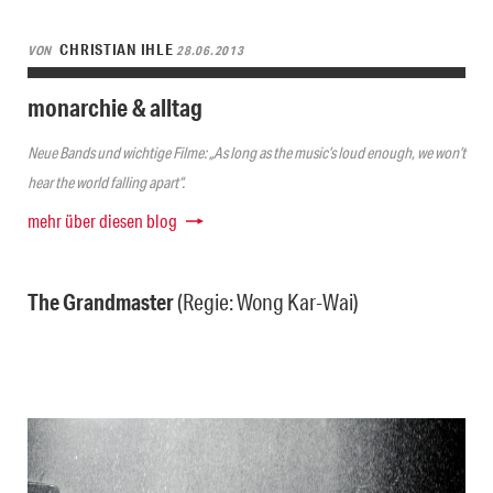
CHRISTIAN IHLE
VON
28.06.2013
monarchie & alltag
Neue Bands und wichtige Filme: „As long as the music’s loud enough, we won’t
hear the world falling apart“.
mehr über diesen blog
The Grandmaster
(Regie: Wong Kar-Wai)