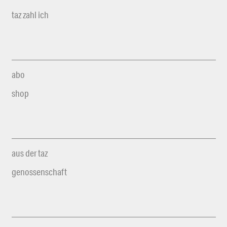
taz zahl ich
abo
shop
aus der taz
genossenschaft