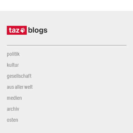
politik
kultur
gesellschaft
aus aller welt
medien
archiv
osten