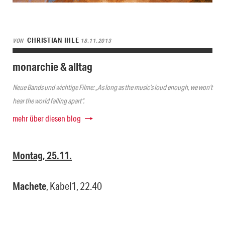
CHRISTIAN IHLE
VON
18.11.2013
monarchie & alltag
Neue Bands und wichtige Filme: „As long as the music’s loud enough, we won’t
hear the world falling apart“.
mehr über diesen blog
Montag, 25.11.
Machete
, Kabel1, 22.40