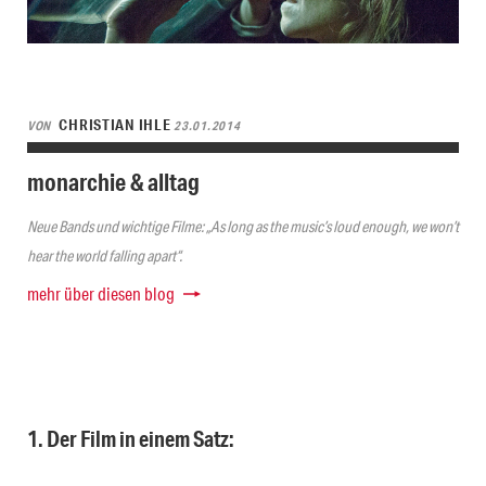
CHRISTIAN IHLE
VON
23.01.2014
monarchie & alltag
Neue Bands und wichtige Filme: „As long as the music’s loud enough, we won’t
hear the world falling apart“.
mehr über diesen blog
1. Der Film in einem Satz: