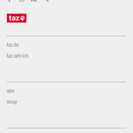
taz.de
taz zahl ich
abo
shop