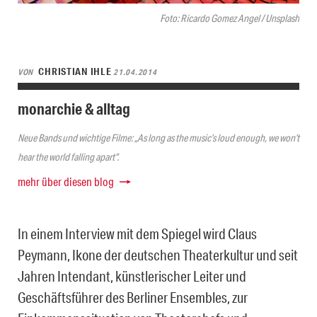
Foto: Ricardo Gomez Angel / Unsplash
CHRISTIAN IHLE
VON
21.04.2014
monarchie & alltag
Neue Bands und wichtige Filme: „As long as the music’s loud enough, we won’t
hear the world falling apart“.
mehr über diesen blog
In einem Interview mit dem Spiegel wird Claus
Peymann, Ikone der deutschen Theaterkultur und seit
Jahren Intendant, künstlerischer Leiter und
Geschäftsführer des Berliner Ensembles, zur