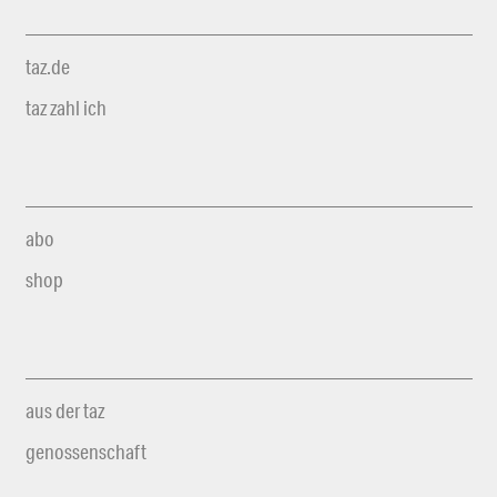
taz.de
taz zahl ich
abo
shop
aus der taz
genossenschaft