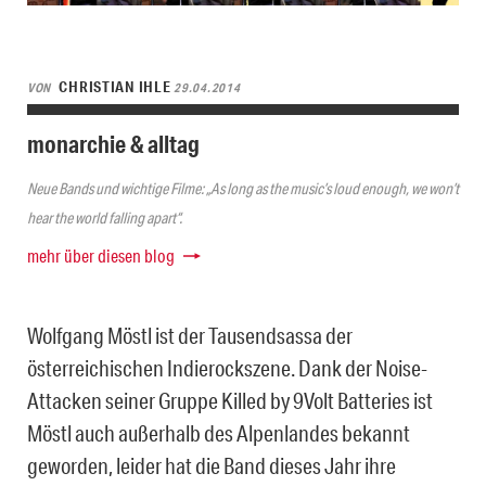
CHRISTIAN IHLE
VON
29.04.2014
monarchie & alltag
Neue Bands und wichtige Filme: „As long as the music’s loud enough, we won’t
hear the world falling apart“.
mehr über diesen blog
Wolfgang Möstl ist der Tausendsassa der
österreichischen Indierockszene. Dank der Noise-
Attacken seiner Gruppe Killed by 9Volt Batteries ist
Möstl auch außerhalb des Alpenlandes bekannt
geworden, leider hat die Band dieses Jahr ihre