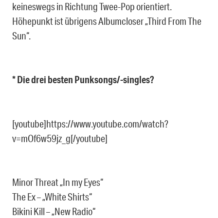
keineswegs in Richtung Twee-Pop orientiert.
Höhepunkt ist übrigens Albumcloser „Third From The
Sun“.
* Die drei besten Punksongs/-singles?
[youtube]https://www.youtube.com/watch?
v=mOf6w59jz_g[/youtube]
Minor Threat „In my Eyes“
The Ex – „White Shirts“
Bikini Kill – „New Radio“