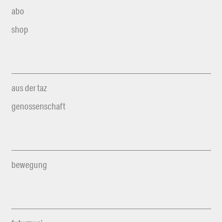
abo
shop
aus der taz
genossenschaft
bewegung