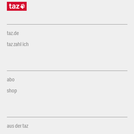
taz.de
taz zahl ich
abo
shop
aus der taz