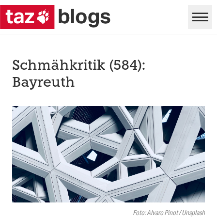
Schmähkritik (584):
Bayreuth
Foto: Alvaro Pinot / Unsplash