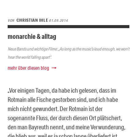
CHRISTIAN IHLE
VON
01.09.2014
monarchie & alltag
Neue Bands und wichtige Filme: „As long as the music’s loud enough, we won’t
hear the world falling apart“.
mehr über diesen blog
„Vor einigen Tagen, da habe ich gelesen, dass im
Rotmain alle Fische gestorben sind, und ich habe
mich nicht gewundert. Der Rotmain ist der
sogenannte Fluss, der durch diesen Ort plätschert,
den man Bayreuth nennt, und meine Verwunderung,
die blieb aus, weil es ja schon lange überliefert ist,