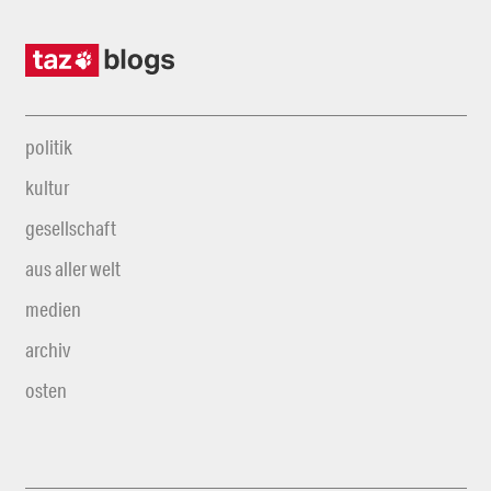
politik
kultur
gesellschaft
aus aller welt
medien
archiv
osten