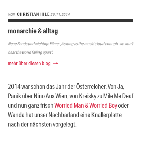
CHRISTIAN IHLE
VON
20.11.2014
monarchie & alltag
Neue Bands und wichtige Filme: „As long as the music’s loud enough, we won’t
hear the world falling apart“.
mehr über diesen blog
2014 war schon das Jahr der Österreicher. Von Ja,
Panik über Nino Aus Wien, von Kreisky zu Mile Me Deaf
und nun ganz frisch
Worried Man & Worried Boy
oder
Wanda hat unser Nachbarland eine Knallerplatte
nach der nächsten vorgelegt.