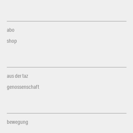
abo
shop
aus der taz
genossenschaft
bewegung