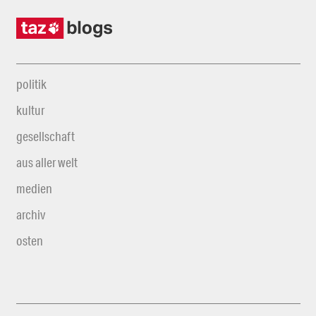
politik
kultur
gesellschaft
aus aller welt
medien
archiv
osten