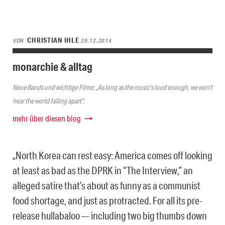
CHRISTIAN IHLE
VON
29.12.2014
monarchie & alltag
Neue Bands und wichtige Filme: „As long as the music’s loud enough, we won’t
hear the world falling apart“.
mehr über diesen blog
„North Korea can rest easy: America comes off looking
at least as bad as the DPRK in “The Interview,” an
alleged satire that’s about as funny as a communist
food shortage, and just as protracted. For all its pre-
release hullabaloo — including two big thumbs down