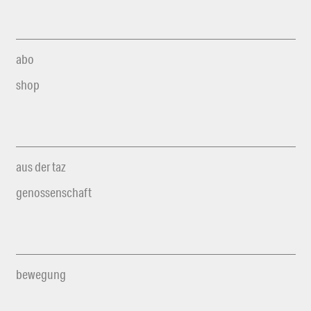
abo
shop
aus der taz
genossenschaft
bewegung