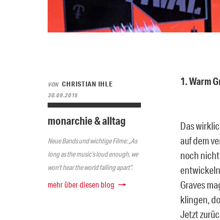
1. Warm G
CHRISTIAN IHLE
VON
30.09.2015
monarchie & alltag
Das wirkli
auf dem ve
Neue Bands und wichtige Filme: „As
noch nicht
long as the music’s loud enough, we
won’t hear the world falling apart“.
entwickel
Graves mag
mehr über diesen blog
klingen, d
Jetzt zurüc