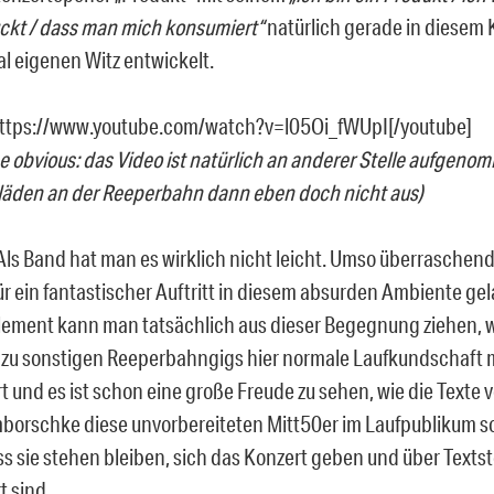
ckt / dass man mich konsumiert“
natürlich gerade in diesem
l eigenen Witz entwickelt.
https://www.youtube.com/watch?v=l05Oi_fWUpI[/youtube]
the obvious: das Video ist natürlich an anderer Stelle aufgen
äden an der Reeperbahn dann eben doch nicht aus)
ls Band hat man es wirklich nicht leicht. Umso überraschend
ür ein fantastischer Auftritt in diesem absurden Ambiente gel
Element kann man tatsächlich aus dieser Begegnung ziehen, 
zu sonstigen Reeperbahngigs hier normale Laufkundschaft m
rt und es ist schon eine große Freude zu sehen, wie die Texte
borschke diese unvorbereiteten Mitt50er im Laufpublikum so
ss sie stehen bleiben, sich das Konzert geben und über Textst
rt sind.