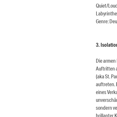
Quiet/Loud-
Labyrinthe 
Genre: Deu
3. Isolatio
Die armen 
Auftritten
(aka St. P
auftreten. 
eines Verk
unverschäm
sondern ve
brillanter