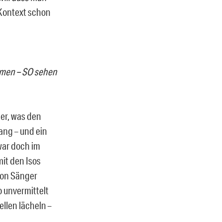
 Kontext schon
ommen – SO sehen
er, was den
ang – und ein
war doch im
it den Isos
 von Sänger
 unvermittelt
ellen lächeln –