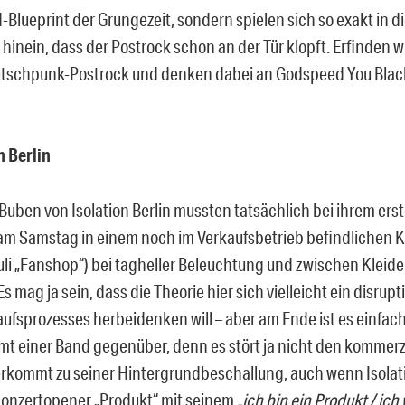
Blueprint der Grungezeit, sondern spielen sich so exakt in di
hinein, dass der Postrock schon an der Tür klopft. Erfinden w
tschpunk-Postrock und denken dabei an Godspeed You Blac
n Berlin
Buben von Isolation Berlin mussten tatsächlich bei ihrem ers
 am Samstag in einem noch im Verkaufsbetrieb befindlichen
auli „Fanshop“) bei tagheller Beleuchtung und zwischen Kleid
Es mag ja sein, dass die Theorie hier sich vielleicht ein disrup
aufsprozesses herbeidenken will – aber am Ende ist es einfac
t einer Band gegenüber, denn es stört ja nicht den kommerzi
rkommt zu seiner Hintergrundbeschallung, auch wenn Isolati
 Konzertopener „Produkt“ mit seinem
„ich bin ein Produkt / ich