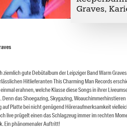
Graves, Kari
raves
ch ziemlich gute Debütalbum der Leipziger Band Warm Graves i
rlässlichen Hitlieferanten This Charming Man Records erschi
 einmal erahnen, welche Klasse diese Songs in ihrer Liveums
n. Denn das Shoegazing, Skygazing, Woauchimmerhinstieren
 auf Platte bei nicht genügend Höreraufmerksamkeit viellei
och live prügelt einen das Schlagzeug immer im rechten Mome
k. Ein phänomenaler Auftritt!