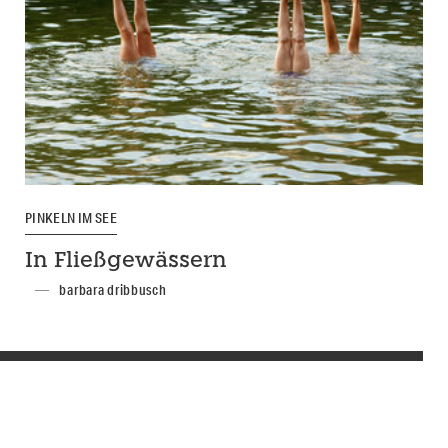
PINKELN IM SEE
In Fließgewässern
barbara dribbusch