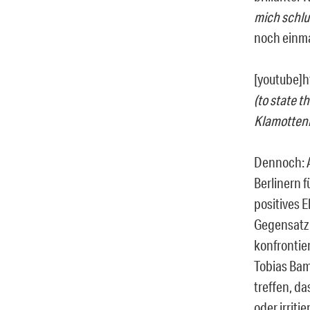
mich schlu
noch einma
[youtube]
(to state 
Klamottenl
Dennoch: A
Berlinern f
positives 
Gegensatz 
konfrontie
Tobias Bam
treffen, da
oder irritie