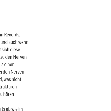
an Records,
n und auch wenn
t sich diese
 zu den Nerven
us einer
bei den Nerven
d, was nicht
Strukturen
zu hören
rts ab wie im