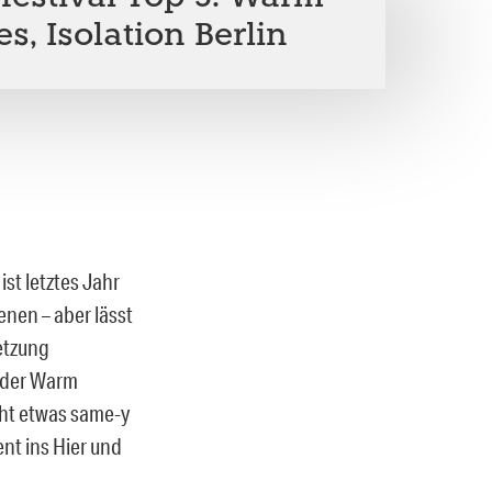
es, Isolation Berlin
st letztes Jahr
enen – aber lässt
etzung
 der Warm
cht etwas same-y
nt ins Hier und