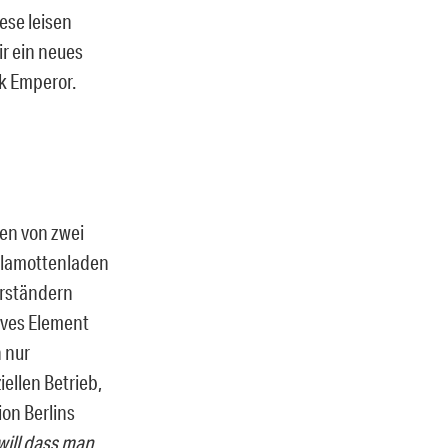
ese leisen
ir ein neues
k Emperor.
ten von zwei
 Klamottenladen
erständern
tives Element
h nur
ellen Betrieb,
on Berlins
 will dass man