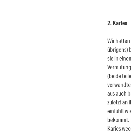
2. Karies
Wir hatten
übrigens) 
sie in eine
Vermutung 
(beide tei
verwandten
aus auch b
zuletzt an 
einfühlt w
bekommt.
Karies wec