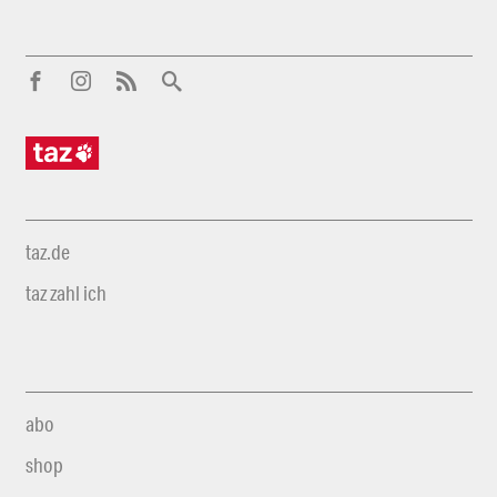
taz.de
taz zahl ich
abo
shop